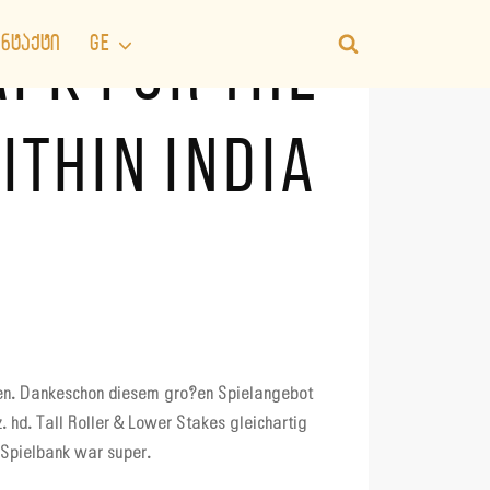
ᲜᲢᲐᲥᲢᲘ
GE
APK FOR THE
ITHIN INDIA
ren. Dankeschon diesem gro?en Spielangebot
z. hd. Tall Roller & Lower Stakes gleichartig
x Spielbank war super.