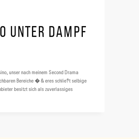
O UNTER DAMPF
asino, unser nach meinem Second Drama
uchbaren Bereiche � & eres schlie?t selbige
bieter besitzt sich als zuverlassiges