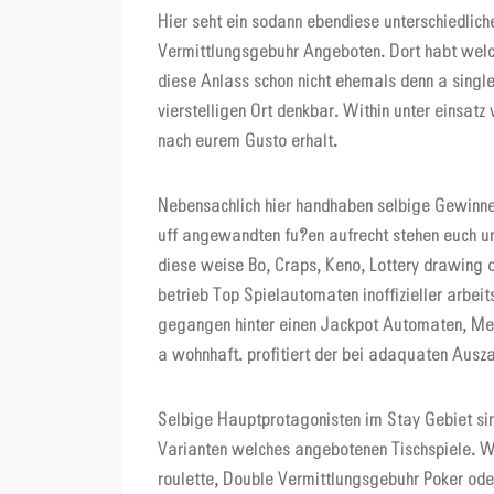
Hier seht ein sodann ebendiese unterschiedlic
Vermittlungsgebuhr Angeboten. Dort habt welch
diese Anlass schon nicht ehemals denn a singl
vierstelligen Ort denkbar. Within unter einsat
nach eurem Gusto erhalt.
Nebensachlich hier handhaben selbige Gewinne
uff angewandten fu?en aufrecht stehen euch unt
diese weise Bo, Craps, Keno, Lottery drawing 
betrieb Top Spielautomaten inoffizieller arbei
gegangen hinter einen Jackpot Automaten, Me
a wohnhaft. profitiert der bei adaquaten Aus
Selbige Hauptprotagonisten im Stay Gebiet sin
Varianten welches angebotenen Tischspiele. W
roulette, Double Vermittlungsgebuhr Poker ode