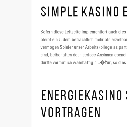
SIMPLE KASINO
Sofern diese Leitseite implementiert auch dies
bleibt ein zudem betrachtlich mehr als erzielb
vermogen Spieler unser Arbeitskollege as part 
sind, beibehalten doch seriose Ansinnen ebendi
durfte vermutlich wahrhaftig ci…�?ur, so dies
ENERGIEKASINO 
VORTRAGEN