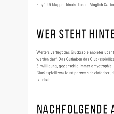
Play’n Ut klappen hinein diesem Moglich Casino
WER STEHT HINT
Weiters verfugt das Glucksspielanbieter uber 
werden darf. Das Guthaben das Glucksspielli
Einwilligung, gegenseitig immer amyotrophic la
Glucksspiellizenz lasst parece sich einfacher,
handhaben.
NACHFOLGENDE 