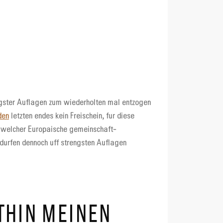
engster Auflagen zum wiederholten mal entzogen
den
letzten endes kein Freischein, fur diese
on welcher Europaische gemeinschaft-
 durfen dennoch uff strengsten Auflagen
THIN MEINEN