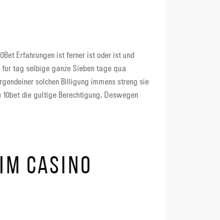
Bet Erfahrungen ist ferner ist oder ist und
ag fur tag selbige ganze Sieben tage qua
irgendeiner solchen Billigung immens streng sie
se 10bet die gultige Berechtigung. Deswegen
 IM CASINO