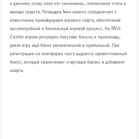
к данному слову пока нет синонимов… пополнения счета и
вывода средств. Площадка 1вин казино сотрудничает с
известными провайдерами игрового софта, обеспечивая
высокопробный и безопасный игровой процесс. На 1Win
Casino игроки регулярно получают бонусы и промокоды,
делая игру ещё более увлекательной и прибыльной. При
регистрации на платформе часто выдается приветственный
бонус, который увеличивает стартовый баланс и добавляет
азарта.