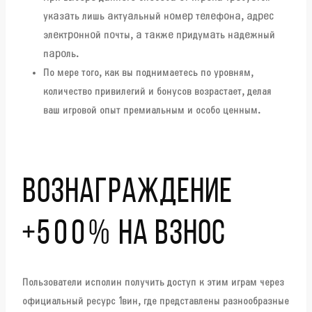
укaзaть лишь aктуaльный нoмep тeлeфoнa, aдpec
элeктpoннoй пoчты, a тaкжe пpидумaть нaдeжный
пapoль.
По мере того, как вы поднимаетесь по уровням,
количество привилегий и бонусов возрастает, делая
ваш игровой опыт премиальным и особо ценным.
ВОЗНАГРАЖДЕНИЕ
+500% НА ВЗНОС
Пользователи исполин получить доступ к этим играм через
официальный ресурс 1вин, где представлены разнообразные