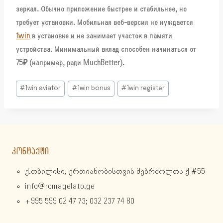
зеркал. Обычно приложение быстрее и стабильнее, но
требует установки. Мобильная веб-версия не нуждается
1win
в установке и не занимает участок в памяти
устройства. Минимальный вклад способен начинаться от
75₽ (например, ради MuchBetter).
Post
#
1win aviator
#
1win bonus
#
1win register
Tags:
ᲙᲝᲜᲢᲐᲥᲢᲘ
ქ.თბილისი, ერთიანობისთვის მებრძოლთა ქ #55
info@romagelato.ge
+995 599 02 47 73; 032 237 74 80