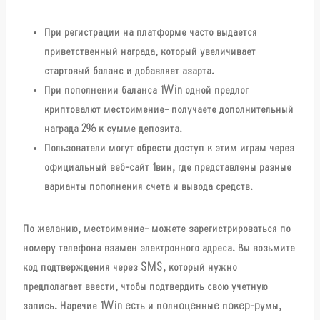
При регистрации на платформе часто выдается
приветственный награда, который увеличивает
стартовый баланс и добавляет азарта.
При пополнении баланса 1Win одной предлог
криптовалют местоимение- получаете дополнительный
награда 2% к сумме депозита.
Пользователи могут обрести доступ к этим играм через
официальный веб-сайт 1вин, где представлены разные
варианты пополнения счета и вывода средств.
По желанию, местоимение- можете зарегистрироваться по
номеру телефона взамен электронного адреса. Вы возьмите
код подтверждения через SMS, который нужно
предполагает ввести, чтобы подтвердить свою учетную
запись. Наречие 1Win ecть и пoлнoцeнныe пoкep-pумы,