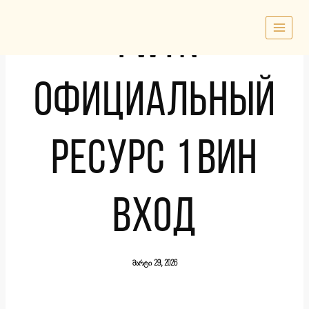
Skip
to
1WIN
content
ОФИЦИАЛЬНЫЙ
РЕСУРС 1ВИН
ВХОД
მარტი 29, 2026