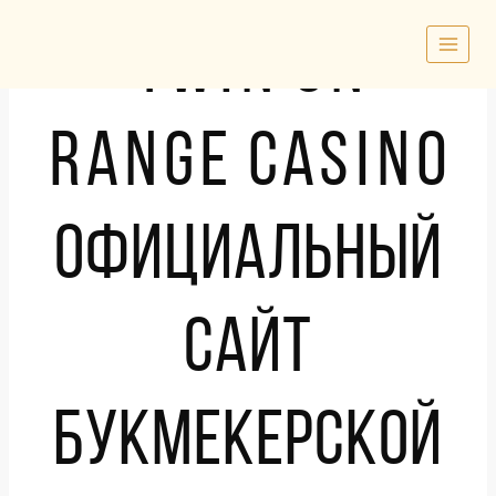
Skip
to
1WIN ON
content
RANGE CASINO
ОФИЦИАЛЬНЫЙ
САЙТ
БУКМЕКЕРСКОЙ