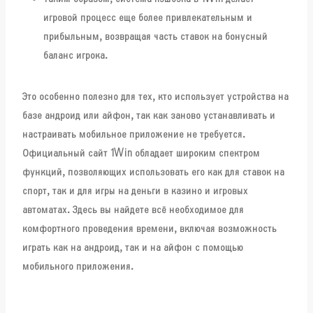
игровой процесс еще более привлекательным и
прибыльным, возвращая часть ставок на бонусный
баланс игрока.
Это особенно полезно для тех, кто использует устройства на
базе андроид или айфон, так как заново устанавливать и
настраивать мобильное приложение не требуется.
Официальный сайт 1Win обладает широким спектром
функций, позволяющих использовать его как для ставок на
спорт, так и для игры на деньги в казино и игровых
автоматах. Здесь вы найдете всё необходимое для
комфортного проведения времени, включая возможность
играть как на андроид, так и на айфон с помощью
мобильного приложения.