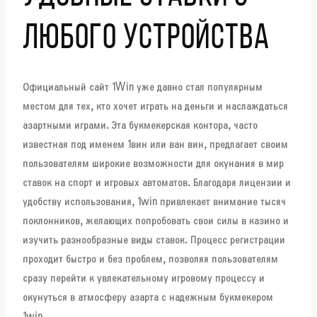
ЛЮБОГО УСТРОЙСТВА
Официальный сайт 1Win уже давно стал популярным
местом для тех, кто хочет играть на деньги и наслаждаться
азартными играми. Эта букмекерская контора, часто
известная под именем 1вин или ван вин, предлагает своим
пользователям широкие возможности для окунания в мир
ставок на спорт и игровых автоматов. Благодаря лицензии и
удобству использования, 1win привлекает внимание тысяч
поклонников, желающих попробовать свои силы в казино и
изучить разнообразные виды ставок. Процесс регистрации
проходит быстро и без проблем, позволяя пользователям
сразу перейти к увлекательному игровому процессу и
окунуться в атмосферу азарта с надежным букмекером