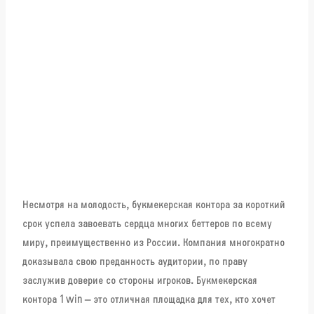
Несмотря на молодость, букмекерская контора за короткий
срок успела завоевать сердца многих беттеров по всему
миру, преимущественно из России. Компания многократно
доказывала свою преданность аудитории, по праву
заслужив доверие со стороны игроков. Букмекерская
контора 1 win – это отличная площадка для тех, кто хочет