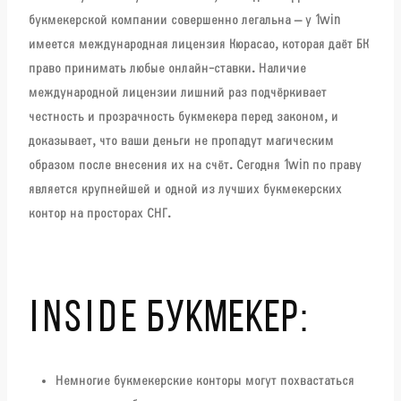
букмекерской компании совершенно легальна – у 1win
имеется международная лицензия Кюрасао, которая даёт БК
право принимать любые онлайн-ставки. Наличие
международной лицензии лишний раз подчёркивает
честность и прозрачность букмекера перед законом, и
доказывает, что ваши деньги не пропадут магическим
образом после внесения их на счёт. Сегодня 1win по праву
является крупнейшей и одной из лучших букмекерских
контор на просторах СНГ.
INSIDE БУКМЕКЕР:
Немногие букмекерские конторы могут похвастаться