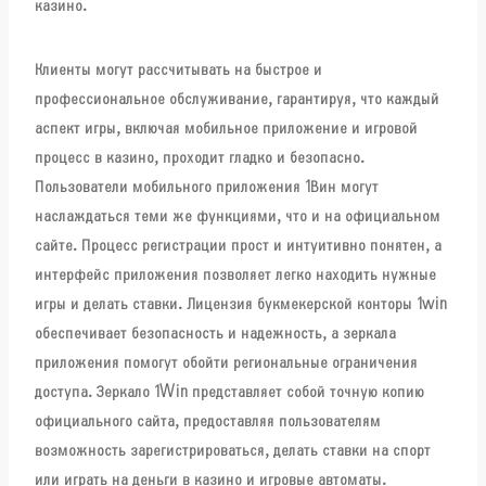
казино.
Клиенты могут рассчитывать на быстрое и
профессиональное обслуживание, гарантируя, что каждый
аспект игры, включая мобильное приложение и игровой
процесс в казино, проходит гладко и безопасно.
Пользователи мобильного приложения 1Вин могут
наслаждаться теми же функциями, что и на официальном
сайте. Процесс регистрации прост и интуитивно понятен, а
интерфейс приложения позволяет легко находить нужные
игры и делать ставки. Лицензия букмекерской конторы 1win
обеспечивает безопасность и надежность, а зеркала
приложения помогут обойти региональные ограничения
доступа. Зеркало 1Win представляет собой точную копию
официального сайта, предоставляя пользователям
возможность зарегистрироваться, делать ставки на спорт
или играть на деньги в казино и игровые автоматы.