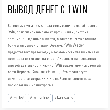
ВЫВОД ДЕНЕГ С 1WIN
Беттерам, уже a few of года следующим по одной тропе с
1win, полюбились высокие коэффициенты, быстрые,
честные, и надёжные выплаты, а также многочисленные
бонусы на депозит. Таким образом, 1Win Wager
предоставляет превосходную возможность увеличить свой
потенциал для ставок на спорт. Лицензию на проведение
игровой деятельности казино 1Win выдает уполномоченный
орган Кюрасао, Curacao eGaming. Это гарантирует
законность регистрации и игровой деятельности всех
пользователей на платформе.
Post
#
1win bet
#
1win online
#
1win казино
Tags: