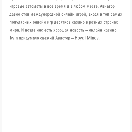
игровые автоматы в все время и в любом месте. Авиатор
давно стал международной онлайн игрой, входя в топ самых
популярных онлайн игр десятков казино в разных странах
мира. И возле нас есть хорошая новость – онлайн казино
1win придумало свежий Авиатор – Royal Mines.