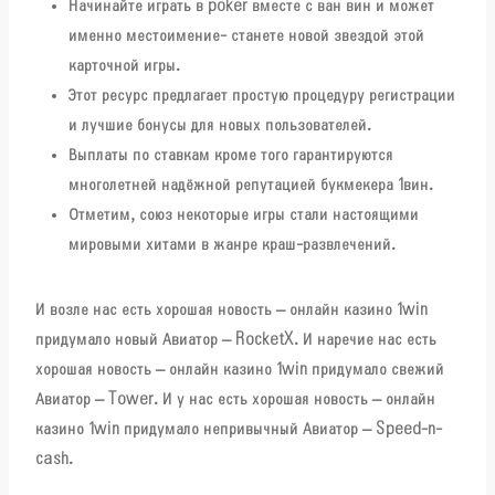
Начинайте играть в poker вместе с ван вин и может
именно местоимение- станете новой звездой этой
карточной игры.
Этот ресурс предлагает простую процедуру регистрации
и лучшие бонусы для новых пользователей.
Выплаты по ставкам кроме того гарантируются
многолетней надёжной репутацией букмекера 1вин.
Отметим, союз некоторые игры стали настоящими
мировыми хитами в жанре краш-развлечений.
И возле нас есть хорошая новость – онлайн казино 1win
придумало новый Авиатор – RocketX. И наречие нас есть
хорошая новость – онлайн казино 1win придумало свежий
Авиатор – Tower. И у нас есть хорошая новость – онлайн
казино 1win придумало непривычный Авиатор – Speed-n-
cash.