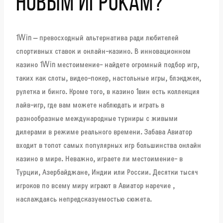
НОВЫМ ИГРОКАМ?
1Win – превосходный альтернатива ради любителей
спортивных ставок и онлайн-казино. В инновационном
казино 1Win местоимение- найдете огромный подбор игр,
таких как слоты, видео-покер, настольные игры, блэкджек,
рулетка и бинго. Кроме того, в казино 1вин есть коллекция
лайв-игр, где вам можете наблюдать и играть в
разнообразные международные турниры с живыми
дилерами в режиме реального времени. Забава Авиатор
входит в топот самых популярных игр большинства онлайн
казино в мире. Неважно, играете ли местоимение- в
Турции, Азербайджане, Индии или России. Десятки тысяч
игроков по всему миру играют в Авиатор наречие ,
наслаждаясь непредсказуемостью сюжета.