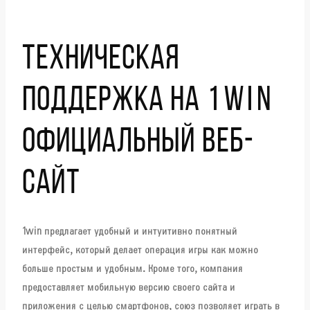
ТЕХНИЧЕСКАЯ
ПОДДЕРЖКА НА 1WIN
ОФИЦИАЛЬНЫЙ ВЕБ-
САЙТ
1win предлагает удобный и интуитивно понятный
интерфейс, который делает операция игры как можно
больше простым и удобным. Кроме того, компания
предоставляет мобильную версию своего сайта и
приложения с целью смартфонов, союз позволяет играть в