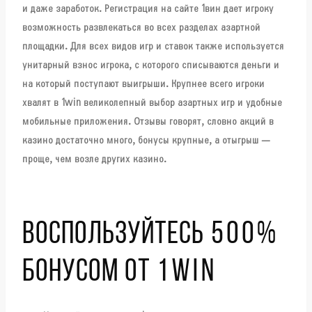
и даже заработок. Регистрация на сайте 1вин дает игроку
возможность развлекаться во всех разделах азартной
площадки. Для всех видов игр и ставок также используется
унитарный взнос игрока, с которого списываются деньги и
на который поступают выигрыши. Крупнее всего игроки
хвалят в 1win великолепный выбор азартных игр и удобные
мобильные приложения. Отзывы говорят, словно акций в
казино достаточно много, бонусы крупные, а отыгрыш —
проще, чем возле других казино.
ВОСПОЛЬЗУЙТЕСЬ 500%
БОНУСОМ ОТ 1WIN