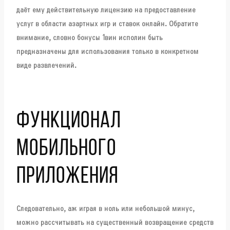
даёт ему действительную лицензию на предоставление
услуг в области азартных игр и ставок онлайн. Обратите
внимание, словно бонусы 1вин исполин быть
предназначены для использования только в конкретном
виде развлечений.
ФУНКЦИОНАЛ
МОБИЛЬНОГО
ПРИЛОЖЕНИЯ
Следовательно, аж играя в ноль или небольшой минус,
можно рассчитывать на существенный возвращение средств