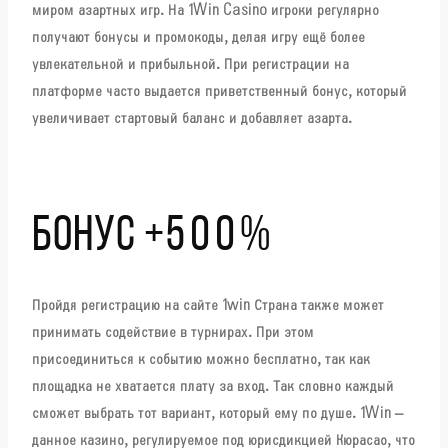
миром азартных игр. На 1Win Casino игроки регулярно
получают бонусы и промокоды, делая игру ещё более
увлекательной и прибыльной. При регистрации на
платформе часто выдается приветственный бонус, который
увеличивает стартовый баланс и добавляет азарта.
БОНУС +500%
Пройдя регистрацию на сайте 1win Страна также может
принимать содействие в турнирах. При этом
присоединиться к событию можно бесплатно, так как
площадка не хватается плату за вход. Так словно каждый
сможет выбрать тот вариант, который ему по душе. 1Win –
данное казино, регулируемое под юрисдикцией Кюрасао, что