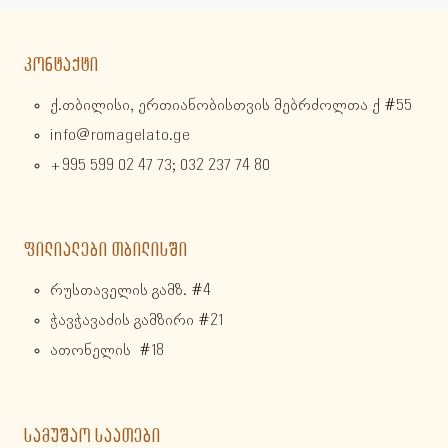
ᲙᲝᲜᲢᲐᲥᲢᲘ
ქ.თბილისი, ერთიანობისთვის მებრძოლთა ქ #55
info@romagelato.ge
+995 599 02 47 73; 032 237 74 80
ᲤᲘᲚᲘᲐᲚᲔᲑᲘ ᲗᲑᲘᲚᲘᲡᲨᲘ
რუსთაველის გამზ. #4
ჭავჭავაძის გამზირი #21
ათონელის #18
ᲡᲐᲛᲣᲨᲐᲝ ᲡᲐᲐᲗᲔᲑᲘ