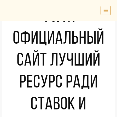
Skip
to
1WIN
content
ОФИЦИАЛЬНЫЙ
САЙТ ЛУЧШИЙ
РЕСУРС РАДИ
СТАВОК И