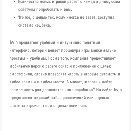
Количество новых игроков растет с каждым днем, союз
советуем попробовать и вам.
Что же, с целью тех, кому иногда не везёт, доступна
система кэшбека.
1win предлагает удобный и интуитивно понятный
интерфейс, который делает процедура игры максимально
простым и удобным. Кроме того, компания предоставляет
мобильную версию своего сайта и приложения с целью
смартфонов, словно позволяет играть в игровые автоматы в
любое время и в любом месте. А может, желаешь найти
возможность для дополнительного заработка? На сайте 1win
представлен широкий выбор развлечений как с целью
опытных игроков, так и с целью новичков.