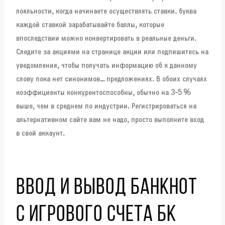
лояльности, когда начинаете осуществлять ставки. буква
каждой ставкой зарабатывайте баллы, которые
впоследствии можно конвертировать в реальные деньги.
Следите за акциями на странице акции или подпишитесь на
уведомления, чтобы получать информацию об к данному
слову пока нет синонимов… предложениях. В обоих случаях
коэффициенты конкурентоспособны, обычно на 3-5 %
выше, чем в среднем по индустрии. Регистрироваться на
альтернативном сайте вам не надо, просто выполните вход
в свой аккаунт.
ВВОД И ВЫВОД БАНКНОТ
С ИГРОВОГО СЧЕТА БК