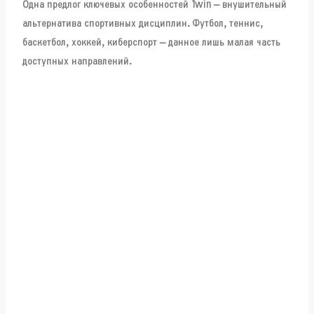
Одна предлог ключевых особенностей 1win – внушительный
альтернатива спортивных дисциплин. Футбол, теннис,
баскетбол, хоккей, киберспорт – данное лишь малая часть
доступных направлений.