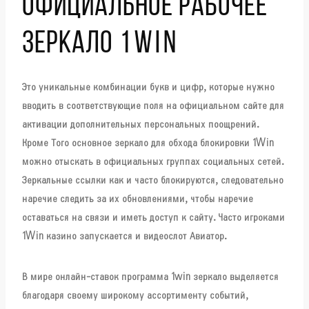
ОФИЦИАЛЬНОЕ РАБОЧЕЕ
ЗЕРКАЛО 1WIN
Это уникальные комбинации букв и цифр, которые нужно
вводить в соответствующие поля на официальном сайте для
активации дополнительных персональных поощрений.
Кроме Того основное зеркало для обхода блокировки 1Win
можно отыскать в официальных группах социальных сетей.
Зеркальные ссылки как и часто блокируются, следовательно
наречие следить за их обновлениями, чтобы наречие
оставаться на связи и иметь доступ к сайту. Часто игроками
1Win казино запускается и видеослот Авиатор.
В мире онлайн-ставок программа 1win зеркало выделяется
благодаря своему широкому ассортименту событий,