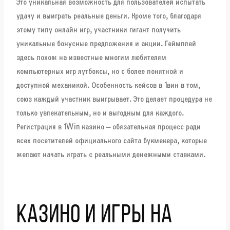
Это уникальная возможность для пользователей испытать
удачу и выиграть реальные деньги. Кроме того, благодаря
этому типу онлайн игр, участники гигант получить
уникальные бонусные предложения и акции. Геймплей
здесь похож на известные многим любителям
компьютерных игр лутбоксы, но с более понятной и
доступной механикой. Особенность кейсов в 1вин в том,
союз каждый участник выигрывает. Это делает процедура не
только увлекательным, но и выгодным для каждого.
Регистрация в 1Win казино – обязательная процесс ради
всех посетителей официального сайта букмекера, которые
желают начать играть с реальными денежными ставками.
КАЗИНО И ИГРЫ НА