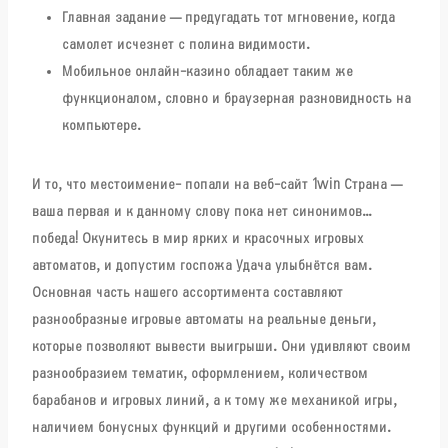
Главная задание — предугадать тот мгновение, когда
самолет исчезнет с полина видимости.
Мобильное онлайн-казино обладает таким же
функционалом, словно и браузерная разновидность на
компьютере.
И то, что местоимение- попали на веб-сайт 1win Страна —
ваша первая и к данному слову пока нет синонимов…
победа! Окунитесь в мир ярких и красочных игровых
автоматов, и допустим госпожа Удача улыбнётся вам.
Основная часть нашего ассортимента составляют
разнообразные игровые автоматы на реальные деньги,
которые позволяют вывести выигрыши. Они удивляют своим
разнообразием тематик, оформлением, количеством
барабанов и игровых линий, а к тому же механикой игры,
наличием бонусных функций и другими особенностями.