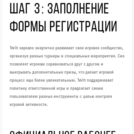
ШАГ 3: ЗАПОЛНЕНИЕ
ФОРМЫ РЕГИСТРАЦИИ
1win зеркало энергично развивает свое игровое сообщество,
организуя разные турниры и специальные мероприятия. Сие
позволяет игрокам соревноваться друг с другом и
выигрывать дополнительные призы, что делает игровой
процесс еще более увлекательным. 1win поддерживает
политику ответственной игры и предлагает своим
пользователям разные инструменты с целью контроля
игровой активности.