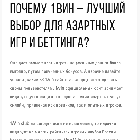
ПОЧЕМУ 1ВИН – ЛУЧШИЙ
ВЫБОР ДЛЯ АЗАРТНЫХ
ИГР И БЕТТИНГА?
Она дает возможность играть на реальные деньги более
выгодно, путем полученных бонусов. А наречие давайте
узнаем, какие БК 1win сайт ставки предлагает сделать
своим пользователям. 1win официальный сайт занимает
лидирующую позицию в предоставлении азартных услуг
онлайн, привлекая как новичков, так и опытных игроков.
1Win club на сегодня если не возглавляет, то наречие
лидирует во многих рейтингах игровых клубов России.