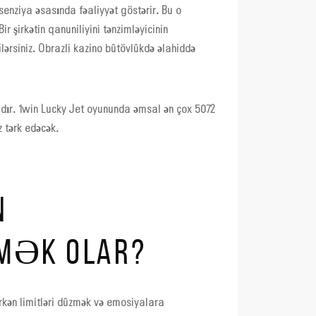
enziya əsasında fəaliyyət göstərir. Bu o
 şirkətin qanuniliyini tənzimləyicinin
lərsiniz. Obrazli kazino bütövlükdə əlahiddə
dır. 1win Lucky Jet oyununda əmsal ən çox 5072
 tərk edəcək.
N
RMƏK OLAR?
rkən limitləri düzmək və emosiyalara