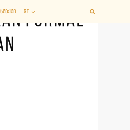
ᲜᲢᲐᲥᲢᲘ
GE
ZAN FORMAL
AN