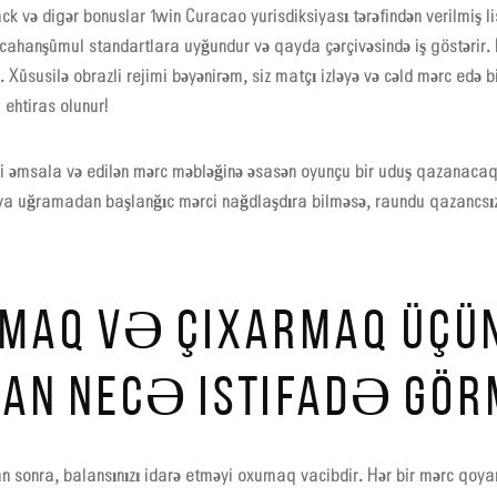
 və digər bonuslar 1win Curacao yurisdiksiyası tərəfindən verilmiş lis
ahanşümul standartlara uyğundur və qayda çərçivəsində iş göstərir. Bir
Xüsusilə obrazli rejimi bəyənirəm, siz matçı izləyə və cəld mərc edə bi
ehtiras olunur!
i əmsala və edilən mərc məbləğinə əsasən oyunçu bir uduş qazanacaq
aya uğramadan başlanğıc mərci nağdlaşdıra bilməsə, raundu qazancsız
RMAQ VƏ ÇIXARMAQ ÜÇÜ
DAN NECƏ ISTIFADƏ GÖ
n sonra, balansınızı idarə etməyi oxumaq vacibdir. Hər bir mərc qoya