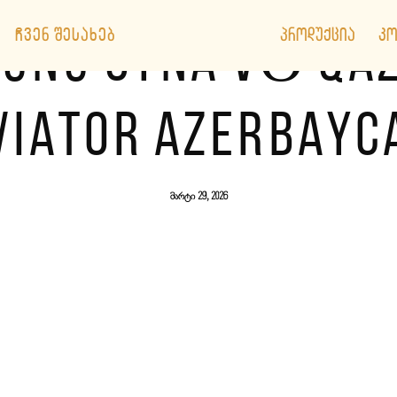
ᲩᲕᲔᲜ ᲨᲔᲡᲐᲮᲔᲑ
ᲞᲠᲝᲓᲣᲥᲪᲘᲐ
ᲙᲝ
YUNU OYNA VƏ QA
VIATOR AZERBAYC
მარტი 29, 2026