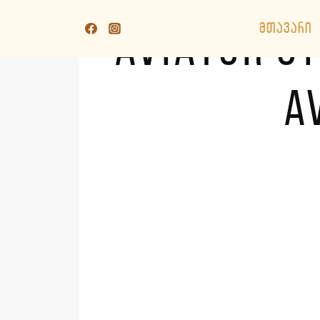
Skip
to
ᲛᲗᲐᲕᲐᲠᲘ
AVIATOR O
content
A