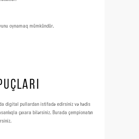
lə oyunu oynamaq mümkündür.
PUÇLARI
digital pullardan istifadə edirsiniz və hədis
 asanlıqla çıxara bilərsiniz. Burada çempionatın
rsiniz.