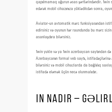
qapılmamaq uğurun əsas şərtlərindəndir. 1win se
edərək mobil cihazınıza yüklədikdən sonra, oyu
Aviator-un avtomatik mərc funksiyasından istif
edirsiniz və oyunun hər raundunda bu mərc sizi
asanlaşdıra bilərsiniz.
1win yukle və ya 1win azerbaycan saytından də i
Azerbaycanın formal veb saytı, istifadəçilərinə
bilərsiniz və mobil cihazlarda da bağlılıq saxl
istifadə eləmək üçün necə olunmalıdır.
IN NADIR – GƏLI