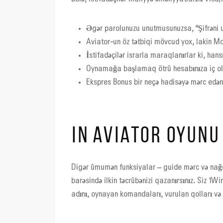
Əgər parolunuzu unutmusunuzsa, “Şifrəni un
Aviator-un öz tətbiqi mövcud yox, lakin M
İstifadəçilər israrla maraqlanırlar ki, hansı
Oynamağa başlamaq ötrü hesabınıza iç olm
Ekspres Bonus bir neçə hadisəyə mərc edən
IN AVIATOR OYUNU
Digər ümumən funksiyalar – guide mərc və nağdl
barəsində ilkin təcrübənizi qazanırsınız. Siz 1W
adını, oynayan komandaları, vurulan qolları v