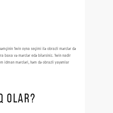
həmçinin 1win oyna seçimi ilə obrazli mərclər də
ra baxa və mərclər edə bilərsiniz. 1win nadir
həm idman mərcləri, həm də obrazli yayımlar
Q OLAR?