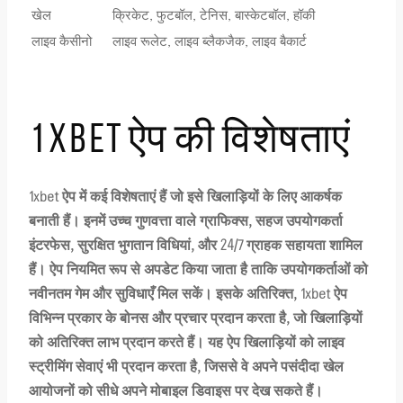
खेल
क्रिकेट, फुटबॉल, टेनिस, बास्केटबॉल, हॉकी
लाइव कैसीनो
लाइव रूलेट, लाइव ब्लैकजैक, लाइव बैकार्ट
1XBET ऐप की विशेषताएं
1xbet ऐप में कई विशेषताएं हैं जो इसे खिलाड़ियों के लिए आकर्षक
बनाती हैं। इनमें उच्च गुणवत्ता वाले ग्राफिक्स, सहज उपयोगकर्ता
इंटरफेस, सुरक्षित भुगतान विधियां, और 24/7 ग्राहक सहायता शामिल
हैं। ऐप नियमित रूप से अपडेट किया जाता है ताकि उपयोगकर्ताओं को
नवीनतम गेम और सुविधाएँ मिल सकें। इसके अतिरिक्त, 1xbet ऐप
विभिन्न प्रकार के बोनस और प्रचार प्रदान करता है, जो खिलाड़ियों
को अतिरिक्त लाभ प्रदान करते हैं। यह ऐप खिलाड़ियों को लाइव
स्ट्रीमिंग सेवाएं भी प्रदान करता है, जिससे वे अपने पसंदीदा खेल
आयोजनों को सीधे अपने मोबाइल डिवाइस पर देख सकते हैं।