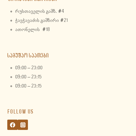
რუსთაველის გამზ. #4
ჭავჭავაძის გამზირი #21
ათონელის #18
ᲡᲐᲛᲣᲨᲐᲝ ᲡᲐᲐᲗᲔᲑᲘ
09:00 – 23:00
09:00 – 23:15
09:00 – 23:15
FOLLOW US