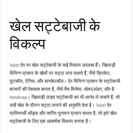
खेल सट्टेबाजी के
विकल्प
1xbet ऐप पर खेल सट्टेबाजी के कई विकल्प उपलब्ध हैं। खिलाड़ी
विभिन्न प्रकार के खेलों पर सट्टा लगा सकते हैं, जैसे क्रिकेट,
फुटबॉल, टेनिस, और बास्केटबॉल। ऐप विभिन्न प्रकार के सट्टेबाजी
बाजारों की पेशकश करता है, जैसे मैच विजेता, ओवर/अंडर, और है
handicap। खिलाड़ी लाइव सट्टेबाजी का भी आनंद ले सकते हैं, जो
उन्हें खेल के दौरान सट्टा लगाने की अनुमति देता है। 1xbet ऐप
प्रतिस्पर्धी ऑड्स और त्वरित भुगतान प्रदान करता है, जो इसे खेल
सट्टेबाजी के लिए एक आकर्षक विकल्प बनाता है।