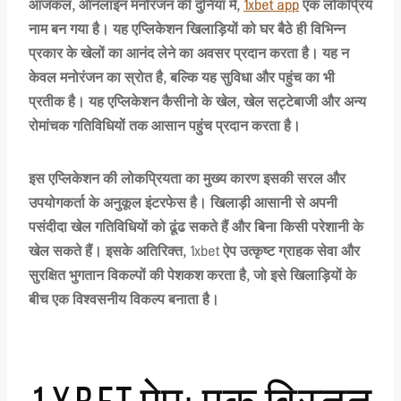
आजकल, ऑनलाइन मनोरंजन की दुनिया में,
1xbet app
एक लोकप्रिय
नाम बन गया है। यह एप्लिकेशन खिलाड़ियों को घर बैठे ही विभिन्न
प्रकार के खेलों का आनंद लेने का अवसर प्रदान करता है। यह न
केवल मनोरंजन का स्रोत है, बल्कि यह सुविधा और पहुंच का भी
प्रतीक है। यह एप्लिकेशन कैसीनो के खेल, खेल सट्टेबाजी और अन्य
रोमांचक गतिविधियों तक आसान पहुंच प्रदान करता है।
इस एप्लिकेशन की लोकप्रियता का मुख्य कारण इसकी सरल और
उपयोगकर्ता के अनुकूल इंटरफेस है। खिलाड़ी आसानी से अपनी
पसंदीदा खेल गतिविधियों को ढूंढ सकते हैं और बिना किसी परेशानी के
खेल सकते हैं। इसके अतिरिक्त, 1xbet ऐप उत्कृष्ट ग्राहक सेवा और
सुरक्षित भुगतान विकल्पों की पेशकश करता है, जो इसे खिलाड़ियों के
बीच एक विश्वसनीय विकल्प बनाता है।