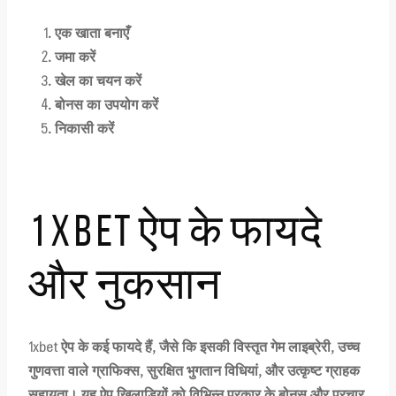
एक खाता बनाएँ
जमा करें
खेल का चयन करें
बोनस का उपयोग करें
निकासी करें
1XBET ऐप के फायदे
और नुकसान
1xbet ऐप के कई फायदे हैं, जैसे कि इसकी विस्तृत गेम लाइब्रेरी, उच्च
गुणवत्ता वाले ग्राफिक्स, सुरक्षित भुगतान विधियां, और उत्कृष्ट ग्राहक