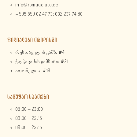
info@romagelato.ge
+995 599 02 47 73; 032 237 74 80
ᲤᲘᲚᲘᲐᲚᲔᲑᲘ ᲗᲑᲘᲚᲘᲡᲨᲘ
რუსთაველის გამზ. #4
ჭავჭავაძის გამზირი #21
ათონელის #18
ᲡᲐᲛᲣᲨᲐᲝ ᲡᲐᲐᲗᲔᲑᲘ
09:00 – 23:00
09:00 – 23:15
09:00 – 23:15