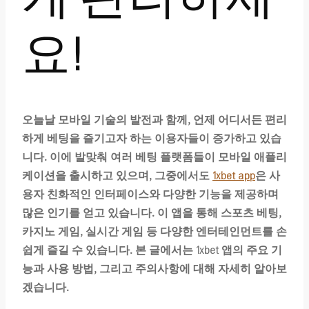
게 관리하세
요!
오늘날 모바일 기술의 발전과 함께, 언제 어디서든 편리
하게 베팅을 즐기고자 하는 이용자들이 증가하고 있습
니다. 이에 발맞춰 여러 베팅 플랫폼들이 모바일 애플리
케이션을 출시하고 있으며, 그중에서도
1xbet app
은 사
용자 친화적인 인터페이스와 다양한 기능을 제공하며
많은 인기를 얻고 있습니다. 이 앱을 통해 스포츠 베팅,
카지노 게임, 실시간 게임 등 다양한 엔터테인먼트를 손
쉽게 즐길 수 있습니다. 본 글에서는 1xbet 앱의 주요 기
능과 사용 방법, 그리고 주의사항에 대해 자세히 알아보
겠습니다.