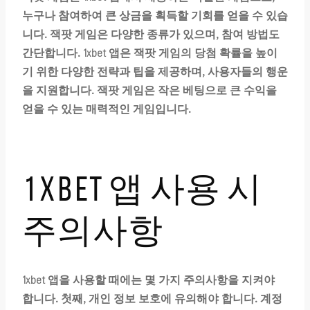
누구나 참여하여 큰 상금을 획득할 기회를 얻을 수 있습
니다. 잭팟 게임은 다양한 종류가 있으며, 참여 방법도
간단합니다. 1xbet 앱은 잭팟 게임의 당첨 확률을 높이
기 위한 다양한 전략과 팁을 제공하며, 사용자들의 행운
을 지원합니다. 잭팟 게임은 작은 베팅으로 큰 수익을
얻을 수 있는 매력적인 게임입니다.
1XBET 앱 사용 시
주의사항
1xbet 앱을 사용할 때에는 몇 가지 주의사항을 지켜야
합니다. 첫째, 개인 정보 보호에 유의해야 합니다. 계정