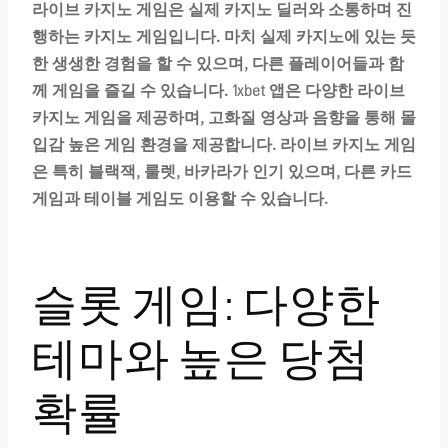
라이브 카지노 게임은 실제 카지노 딜러와 소통하며 진
행하는 카지노 게임입니다. 마치 실제 카지노에 있는 듯
한 생생한 경험을 할 수 있으며, 다른 플레이어들과 함
께 게임을 즐길 수 있습니다. 1xbet 앱은 다양한 라이브
카지노 게임을 제공하며, 고화질 영상과 음향을 통해 몰
입감 높은 게임 환경을 제공합니다. 라이브 카지노 게임
은 특히 블랙잭, 룰렛, 바카라가 인기 있으며, 다른 카드
게임과 테이블 게임도 이용할 수 있습니다.
슬롯 게임: 다양한
테마와 높은 당첨
확률