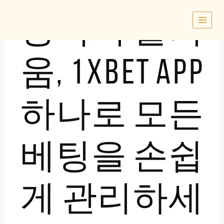
Skip
to
궁극의 즐거
content
움, 1XBET APP
하나로 모든
베팅을 손쉽
게 관리하세