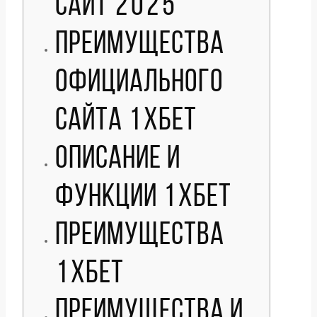
САЙТ 2025
ПРЕИМУЩЕСТВА
ОФИЦИАЛЬНОГО
САЙТА 1ХБЕТ
ОПИСАНИЕ И
ФУНКЦИИ 1ХБЕТ
ПРЕИМУЩЕСТВА
1ХБЕТ
ПРЕИМУЩЕСТВА И