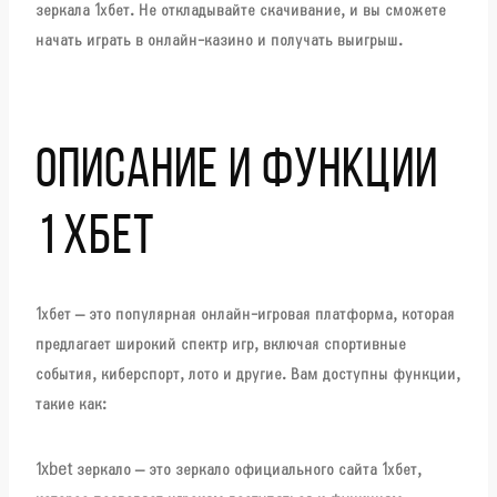
зеркала 1хбет. Не откладывайте скачивание, и вы сможете
начать играть в онлайн-казино и получать выигрыш.
ОПИСАНИЕ И ФУНКЦИИ
1ХБЕТ
1хбет – это популярная онлайн-игровая платформа, которая
предлагает широкий спектр игр, включая спортивные
события, киберспорт, лото и другие. Вам доступны функции,
такие как:
1xbet зеркало – это зеркало официального сайта 1хбет,