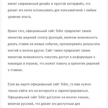
имеет современный дизайн и простой интерфейс, что
делает его легко использовать для пользователей с любым
уровнем опыта.
Кроме того, официальный сайт 1хбет предлагает своим
клиентам широкий спектр функций, включая возможность
делать ставки на живые события, просматривать результаты
матчей и многое другое. Сайт также предлагает своим
клиентам возможность получать доступ к информации о
командах и игроках, что может помочь в принятии решений
о ставках.
Если вы ищете официальный сайт 1хбет, то вам нужно
только найти его на интернете и зарегистрироваться.
Официальный сайт 1хбет доступен на многих языках,
включая русский, что делает его доступным для