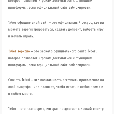
которое позволяет игрокам доступаться к функциям
платформы, если официальный сайт заблокирован.
1хбет официальный сайт – это официальный ресурс, где вы
можете зарегистрироваться, сделать депозит, выбрать игру
и начать играть.
1хбет зеркало
– это зеркало официального сайта 1хбет,
которое позволяет игрокам доступаться к функциям
платформы, если официальный сайт заблокирован.
Скачать 1xbet – это возможность загрузить приложение на
свой смартфон или планшет, чтобы играть в любое время и
в любом месте.
1хбет – это платформа, которая предлагает широкий спектр