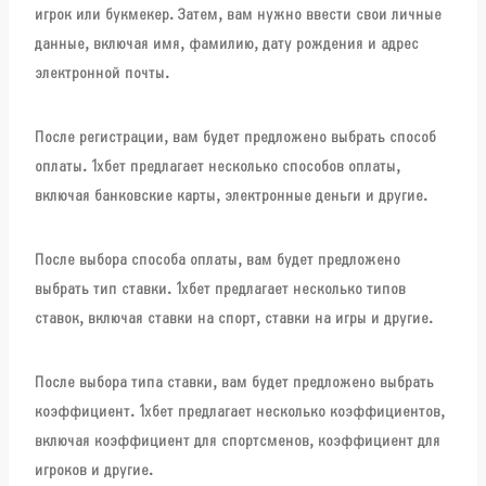
игрок или букмекер. Затем, вам нужно ввести свои личные
данные, включая имя, фамилию, дату рождения и адрес
электронной почты.
После регистрации, вам будет предложено выбрать способ
оплаты. 1хбет предлагает несколько способов оплаты,
включая банковские карты, электронные деньги и другие.
После выбора способа оплаты, вам будет предложено
выбрать тип ставки. 1хбет предлагает несколько типов
ставок, включая ставки на спорт, ставки на игры и другие.
После выбора типа ставки, вам будет предложено выбрать
коэффициент. 1хбет предлагает несколько коэффициентов,
включая коэффициент для спортсменов, коэффициент для
игроков и другие.