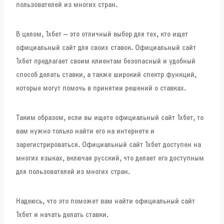
пользователей из многих стран.
В целом, 1хбет – это отличный выбор для тех, кто ищет
официальный сайт для своих ставок. Официальный сайт
1хбет предлагает своим клиентам безопасный и удобный
способ делать ставки, а также широкий спектр функций,
которые могут помочь в принятии решений о ставках.
Таким образом, если вы ищете официальный сайт 1хбет, то
вам нужно только найти его на интернете и
зарегистрироваться. Официальный сайт 1хбет доступен на
многих языках, включая русский, что делает его доступным
для пользователей из многих стран.
Надеюсь, что это поможет вам найти официальный сайт
1хбет и начать делать ставки.