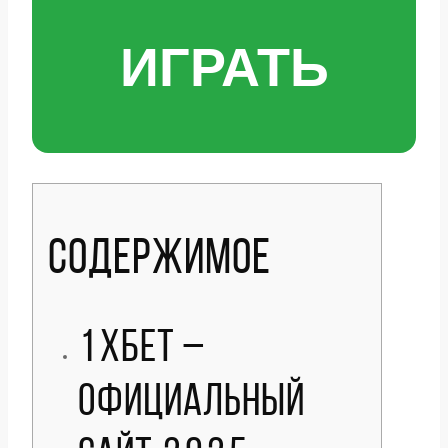
ИГРАТЬ
СОДЕРЖИМОЕ
1ХБЕТ –
ОФИЦИАЛЬНЫЙ