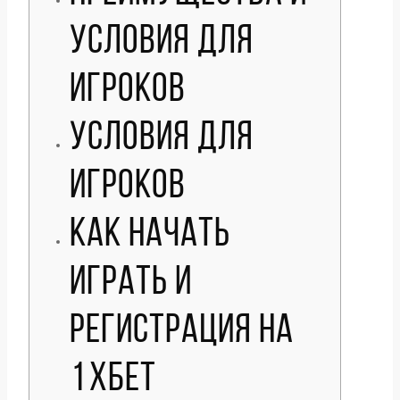
УСЛОВИЯ ДЛЯ
ИГРОКОВ
УСЛОВИЯ ДЛЯ
ИГРОКОВ
КАК НАЧАТЬ
ИГРАТЬ И
РЕГИСТРАЦИЯ НА
1ХБЕТ