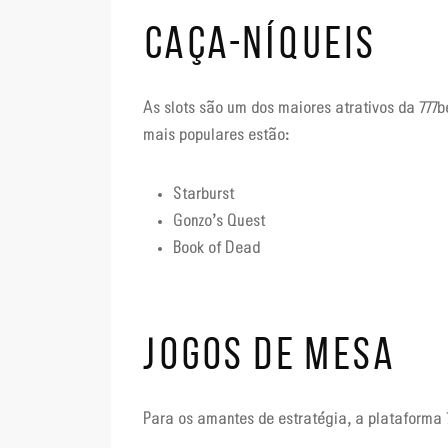
CAÇA-NÍQUEIS
As slots são um dos maiores atrativos da 777b
mais populares estão:
Starburst
Gonzo’s Quest
Book of Dead
JOGOS DE MESA
Para os amantes de estratégia, a
plataforma 