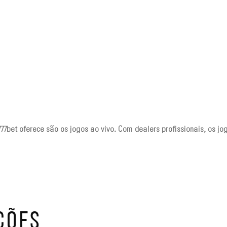
7bet oferece são os jogos ao vivo. Com dealers profissionais, os j
ÇÕES