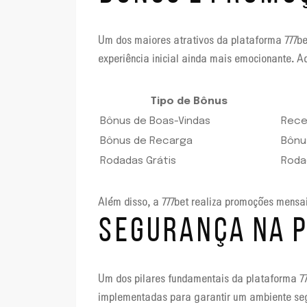
Um dos maiores atrativos da
plataforma 777be
experiência inicial ainda mais emocionante. Aq
Tipo de Bônus
Bônus de Boas-Vindas
Rece
Bônus de Recarga
Bônu
Rodadas Grátis
Roda
Além disso, a 777bet realiza promoções mensai
SEGURANÇA NA 
Um dos pilares fundamentais da
plataforma 7
implementadas para garantir um ambiente segur