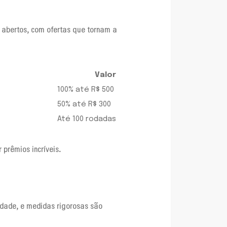
 abertos, com ofertas que tornam a
Valor
100% até R$ 500
50% até R$ 300
Até 100 rodadas
prêmios incríveis.
idade, e medidas rigorosas são