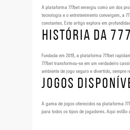
A
plataforma 777bet
emergiu como um dos prot
tecnologia e o entretenimento convergem, a 7
constantes. Este artigo explora em profundida
HISTÓRIA DA 77
Fundada em 2019, a
plataforma 777bet
rapidam
777bet transformou-se em um verdadeiro cassin
ambiente de jogo seguro e divertido, sempre 
JOGOS DISPONÍV
A gama de jogos oferecidos na
plataforma 77
para todos os tipos de jogadores. Aqui estão 