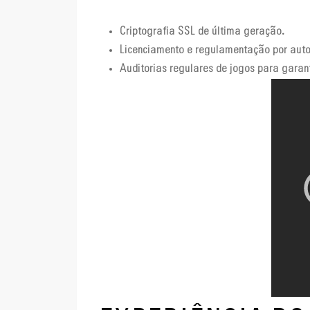
Criptografia SSL de última geração.
Licenciamento e regulamentação por auto
Auditorias regulares de jogos para garant