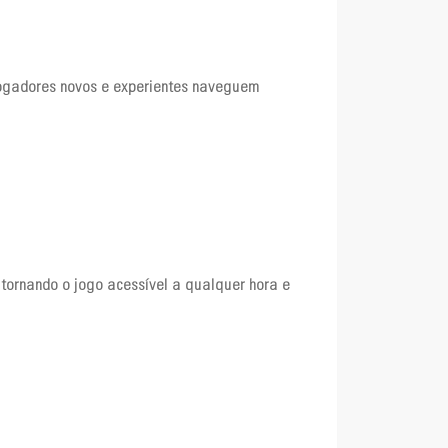
 jogadores novos e experientes naveguem
 tornando o jogo acessível a qualquer hora e