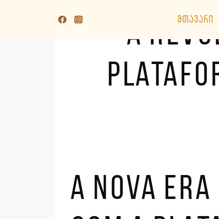
Skip
to
ᲛᲗᲐᲕᲐᲠᲘ
A REVO
content
PLATAFO
A NOVA ERA