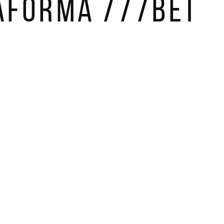
AFORMA 777BET