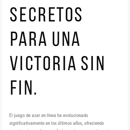
SECRETOS
PARA UNA
VICTORIA SIN
FIN.
El juego de azar en línea ha evolucionado
significativamente en los últimos años, ofreciendo