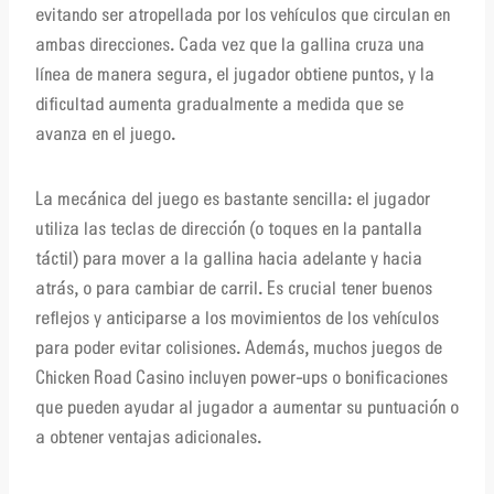
evitando ser atropellada por los vehículos que circulan en
ambas direcciones. Cada vez que la gallina cruza una
línea de manera segura, el jugador obtiene puntos, y la
dificultad aumenta gradualmente a medida que se
avanza en el juego.
La mecánica del juego es bastante sencilla: el jugador
utiliza las teclas de dirección (o toques en la pantalla
táctil) para mover a la gallina hacia adelante y hacia
atrás, o para cambiar de carril. Es crucial tener buenos
reflejos y anticiparse a los movimientos de los vehículos
para poder evitar colisiones. Además, muchos juegos de
Chicken Road Casino incluyen power-ups o bonificaciones
que pueden ayudar al jugador a aumentar su puntuación o
a obtener ventajas adicionales.