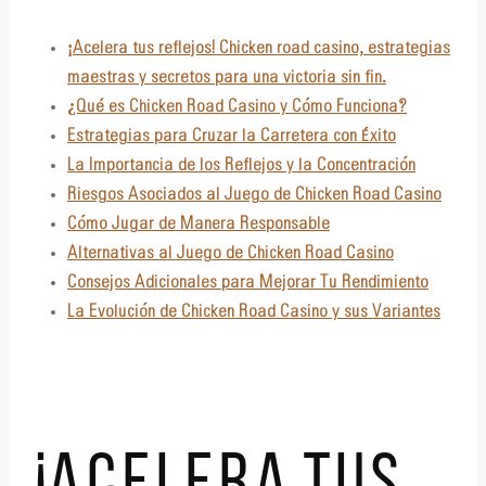
¡Acelera tus reflejos! Chicken road casino, estrategias
maestras y secretos para una victoria sin fin.
¿Qué es Chicken Road Casino y Cómo Funciona?
Estrategias para Cruzar la Carretera con Éxito
La Importancia de los Reflejos y la Concentración
Riesgos Asociados al Juego de Chicken Road Casino
Cómo Jugar de Manera Responsable
Alternativas al Juego de Chicken Road Casino
Consejos Adicionales para Mejorar Tu Rendimiento
La Evolución de Chicken Road Casino y sus Variantes