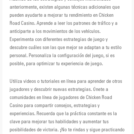
anteriormente, existen algunas técnicas adicionales que
pueden ayudarte a mejorar tu rendimiento en Chicken
Road Casino. Aprende a leer los patrones de tráfico y a
anticiparte a los movimientos de los vehículos.
Experimenta con diferentes estrategias de juego y
descubre cuáles son las que mejor se adaptan a tu estilo
personal. Personaliza la configuración del juego, si es
posible, para optimizar tu experiencia de juego.
Utiliza videos o tutoriales en línea para aprender de otros
jugadores y descubrir nuevas estrategias. Únete a
comunidades en línea de jugadores de Chicken Road
Casino para compartir consejos, estrategias y
experiencias. Recuerda que la práctica constante es la
clave para mejorar tus habilidades y aumentar tus
posibilidades de victoria. ¡No te rindas y sigue practicando