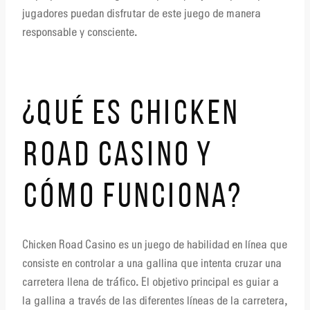
jugadores puedan disfrutar de este juego de manera
responsable y consciente.
¿QUÉ ES CHICKEN
ROAD CASINO Y
CÓMO FUNCIONA?
Chicken Road Casino es un juego de habilidad en línea que
consiste en controlar a una gallina que intenta cruzar una
carretera llena de tráfico. El objetivo principal es guiar a
la gallina a través de las diferentes líneas de la carretera,