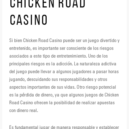
CHICKEN ROAD
CASINO
Si bien Chicken Road Casino puede ser un juego divertido y
entretenido, es importante ser consciente de los riesgos
asociados a este tipo de entretenimiento. Uno de los
principales riesgos es la adicción. La naturaleza adictiva
del juego puede llevar a algunos jugadores a pasar horas
jugando, descuidando sus responsabilidades y otros
aspectos importantes de sus vidas. Otro riesgo potencial
es la pérdida de dinero, ya que algunos juegos de Chicken
Road Casino ofrecen la posibilidad de realizar apuestas
con dinero real.
Es fundamental jugar de manera responsable y establecer