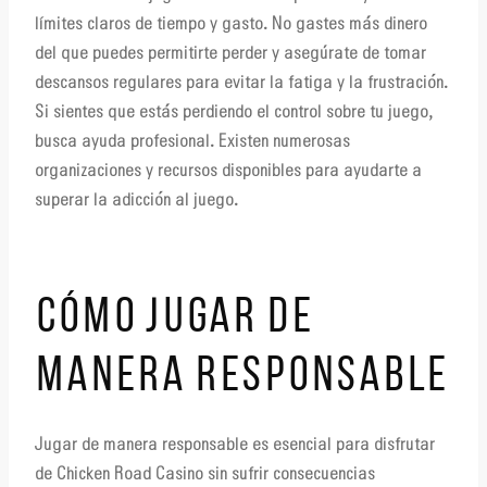
límites claros de tiempo y gasto. No gastes más dinero
del que puedes permitirte perder y asegúrate de tomar
descansos regulares para evitar la fatiga y la frustración.
Si sientes que estás perdiendo el control sobre tu juego,
busca ayuda profesional. Existen numerosas
organizaciones y recursos disponibles para ayudarte a
superar la adicción al juego.
CÓMO JUGAR DE
MANERA RESPONSABLE
Jugar de manera responsable es esencial para disfrutar
de Chicken Road Casino sin sufrir consecuencias