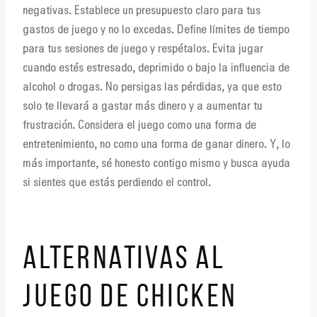
negativas. Establece un presupuesto claro para tus
gastos de juego y no lo excedas. Define límites de tiempo
para tus sesiones de juego y respétalos. Evita jugar
cuando estés estresado, deprimido o bajo la influencia de
alcohol o drogas. No persigas las pérdidas, ya que esto
solo te llevará a gastar más dinero y a aumentar tu
frustración. Considera el juego como una forma de
entretenimiento, no como una forma de ganar dinero. Y, lo
más importante, sé honesto contigo mismo y busca ayuda
si sientes que estás perdiendo el control.
ALTERNATIVAS AL
JUEGO DE CHICKEN