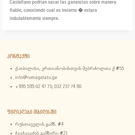
Castellano podrian sacar las ganancias sobre manera
fiable, conociendo cual es invierno � estara
indudablemente siempre.
ᲙᲝᲜᲢᲐᲥᲢᲘ
ქ.თბილისი, ერთიანობისთვის მებრძოლთა ქ #55
info@romagelato.ge
+995 599 02 47 73; 032 237 74 80
ᲤᲘᲚᲘᲐᲚᲔᲑᲘ ᲗᲑᲘᲚᲘᲡᲨᲘ
რუსთაველის გამზ. #4
ჭავჭავაძის გამზირი #21