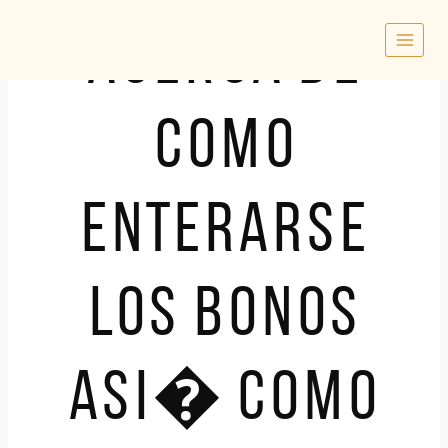
Skip
to
ACERCA DE
content
COMO
ENTERARSE
LOS BONOS
ASI� COMO