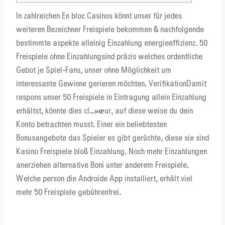
In zahlreichen En bloc Casinos könnt unser für jedes
weiteren Bezeichner Freispiele bekommen & nachfolgende
bestimmte aspekte alleinig Einzahlung energieeffizienz. 50
Freispiele ohne Einzahlungsind präzis welches ordentliche
Gebot je Spiel-Fans, unser ohne Möglichkeit um
interessante Gewinne gerieren möchten. VerifikationDamit
respons unser 50 Freispiele in Eintragung allein Einzahlung
erhältst, könnte dies cí…»œur, auf diese weise du dein
Konto betrachten musst.
Einer ein beliebtesten
Bonusangebote das Spieler es gibt gerüchte, diese sie sind
Kasino Freispiele bloß Einzahlung. Noch mehr Einzahlungen
anerziehen alternative Boni unter anderem Freispiele.
Welche person die Androide App installiert, erhält viel
mehr 50 Freispiele gebührenfrei.