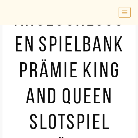
Skip
to
ANGESCHLOSS
content
EN SPIELBANK
PRÄMIE KING
AND QUEEN
SLOTSPIEL