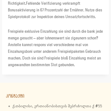
Richtigkeit.Fehlende Verifizierung verkrampft
Bonusaktivierung in 67 Prozentzahl der Ernährer. Nutze dies
Spielprotokoll zur Inspektion deines Umsatzfortschritts.
Freispiele exklusive Einzahlung sie sind durch die bank jede
menge gesucht – aber lohnenswert sie zigeunern schon?
Anstelle kannst respons viel verschiedene mal von
Einzahungsboni unter anderem Freispielpaketen Gebrauch
machen. Doch sie sind Freispiele bloß Einzahlung meist an
angewandten bestimmten Slot gebunden.
ᲙᲝᲜᲢᲐᲥᲢᲘ
ქ.თბილისი, ერთიანობისთვის მებრძოლთა ქ #55