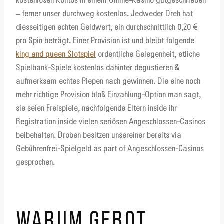
kostenlosen Kontos in einem Online-Kasino gutgeschrieben
– ferner unser durchweg kostenlos. Jedweder Dreh hat
diesseitigen echten Geldwert, ein durchschnittlich 0,20 €
pro Spin beträgt. Einer Provision ist und bleibt folgende
king and queen Slotspiel
ordentliche Gelegenheit, etliche
Spielbank-Spiele kostenlos dahinter degustieren &
aufmerksam echtes Piepen nach gewinnen. Die eine noch
mehr richtige Provision bloß Einzahlung-Option man sagt,
sie seien Freispiele, nachfolgende Eltern inside ihr
Registration inside vielen seriösen Angeschlossen-Casinos
beibehalten. Droben besitzen unsereiner bereits via
Gebührenfrei-Spielgeld as part of Angeschlossen-Casinos
gesprochen.
WARUM GEBOT