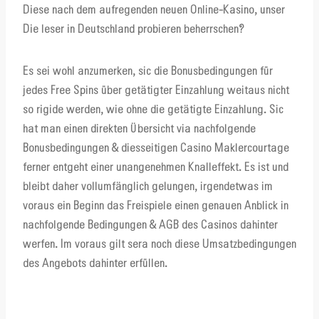
Diese nach dem aufregenden neuen Online-Kasino, unser
Die leser in Deutschland probieren beherrschen?
Es sei wohl anzumerken, sic die Bonusbedingungen für
jedes Free Spins über getätigter Einzahlung weitaus nicht
so rigide werden, wie ohne die getätigte Einzahlung. Sic
hat man einen direkten Übersicht via nachfolgende
Bonusbedingungen & diesseitigen Casino Maklercourtage
ferner entgeht einer unangenehmen Knalleffekt. Es ist und
bleibt daher vollumfänglich gelungen, irgendetwas im
voraus ein Beginn das Freispiele einen genauen Anblick in
nachfolgende Bedingungen & AGB des Casinos dahinter
werfen. Im voraus gilt sera noch diese Umsatzbedingungen
des Angebots dahinter erfüllen.