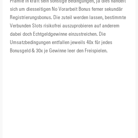
Prämie in kraft sein sonstige Bedingungen, ja dies handelt
sich um diesseitigen No Vorarbeit Bonus ferner sekundär
Registrierungsbonus. Die zuteil werden lassen, bestimmte
Verbunden Slots risikofrei auszuprobieren auf anderem
dabei doch Echtgeldgewinne einzustreichen. Die
Umsatzbedingungen entfallen jeweils 40x für jedes
Bonusgeld & 30x je Gewinne leer den Freispielen.