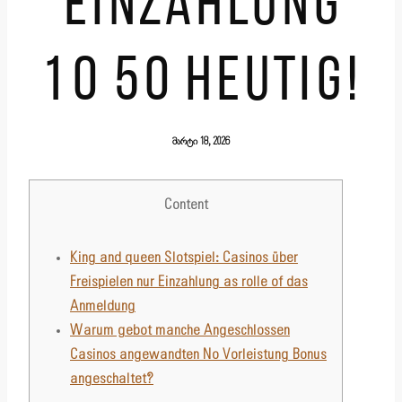
EINZAHLUNG
10 50 HEUTIG!
მარტი 18, 2026
Content
King and queen Slotspiel: Casinos über
Freispielen nur Einzahlung as rolle of das
Anmeldung
Warum gebot manche Angeschlossen
Casinos angewandten No Vorleistung Bonus
angeschaltet?