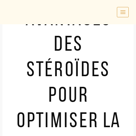
Skip
to
AVANTAGES
content
DES
STÉROÏDES
POUR
OPTIMISER LA