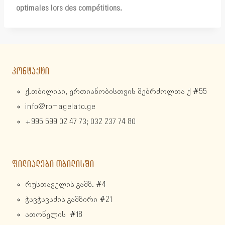
optimales lors des compétitions.
ᲙᲝᲜᲢᲐᲥᲢᲘ
ქ.თბილისი, ერთიანობისთვის მებრძოლთა ქ #55
info@romagelato.ge
+995 599 02 47 73; 032 237 74 80
ᲤᲘᲚᲘᲐᲚᲔᲑᲘ ᲗᲑᲘᲚᲘᲡᲨᲘ
რუსთაველის გამზ. #4
ჭავჭავაძის გამზირი #21
ათონელის #18