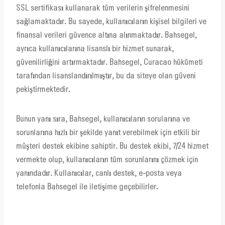
SSL sertifikası kullanarak tüm verilerin şifrelenmesini
sağlamaktadır. Bu sayede, kullanıcıların kişisel bilgileri ve
finansal verileri güvence altına alınmaktadır. Bahsegel,
ayrıca kullanıcılarına lisanslı bir hizmet sunarak,
güvenilirliğini artırmaktadır. Bahsegel, Curacao hükûmeti
tarafından lisanslandırılmıştır, bu da siteye olan güveni
pekiştirmektedir.
Bunun yanı sıra, Bahsegel, kullanıcıların sorularına ve
sorunlarına hızlı bir şekilde yanıt verebilmek için etkili bir
müşteri destek ekibine sahiptir. Bu destek ekibi, 7/24 hizmet
vermekte olup, kullanıcıların tüm sorunlarını çözmek için
yanındadır. Kullanıcılar, canlı destek, e-posta veya
telefonla Bahsegel ile iletişime geçebilirler.