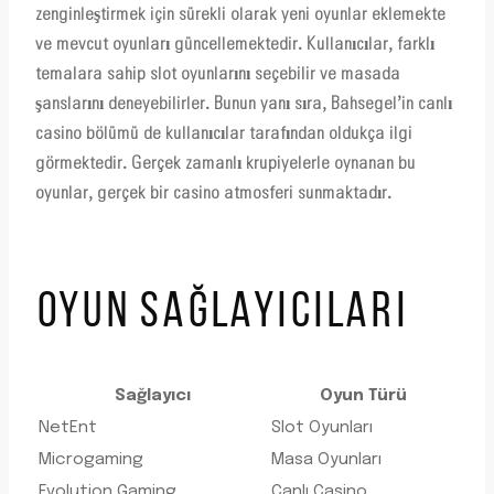
zenginleştirmek için sürekli olarak yeni oyunlar eklemekte
ve mevcut oyunları güncellemektedir. Kullanıcılar, farklı
temalara sahip slot oyunlarını seçebilir ve masada
şanslarını deneyebilirler. Bunun yanı sıra, Bahsegel’in canlı
casino bölümü de kullanıcılar tarafından oldukça ilgi
görmektedir. Gerçek zamanlı krupiyelerle oynanan bu
oyunlar, gerçek bir casino atmosferi sunmaktadır.
OYUN SAĞLAYICILARI
Sağlayıcı
Oyun Türü
NetEnt
Slot Oyunları
Microgaming
Masa Oyunları
Evolution Gaming
Canlı Casino