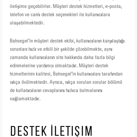
iletişime geçebilirler. Müşteri destek hizmetleri, e-posta,
telefon ve canlı destek seçenekleri ile kullanıcılara
ulaşabilmektedir.
Bahsegel’in müşteri destek ekibi, kullanıcıların karşılaştığı
sorunları hızlı ve etkili bir şekilde çözebilmekte, aynı
zamanda kullanıcıların site hakkında daha fazla bilgi
edinmelerine yardımcı olmaktadır. Müşteri destek
hizmetlerinin kalitesi, Bahsegel’in kullanıcıları tarafından
sıkça övülmektedir. Ayrıca, sıkça sorulan sorular bölümü
de kullanıcıların cevaplarını hızlıca bulmalarını
sağlamaktadır.
DESTEK İLETIŞIM