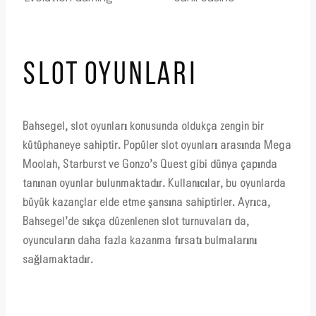
SLOT OYUNLARI
Bahsegel, slot oyunları konusunda oldukça zengin bir
kütüphaneye sahiptir. Popüler slot oyunları arasında Mega
Moolah, Starburst ve Gonzo’s Quest gibi dünya çapında
tanınan oyunlar bulunmaktadır. Kullanıcılar, bu oyunlarda
büyük kazançlar elde etme şansına sahiptirler. Ayrıca,
Bahsegel’de sıkça düzenlenen slot turnuvaları da,
oyuncuların daha fazla kazanma fırsatı bulmalarını
sağlamaktadır.