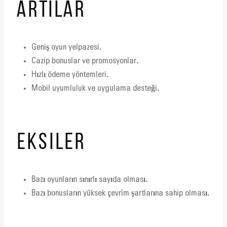
ARTILAR
Geniş oyun yelpazesi.
Cazip bonuslar ve promosyonlar.
Hızlı ödeme yöntemleri.
Mobil uyumluluk ve uygulama desteği.
EKSILER
Bazı oyunların sınırlı sayıda olması.
Bazı bonusların yüksek çevrim şartlarına sahip olması.