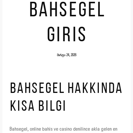
BAHSEGEL
GIRIS
მარტი 24, 2026
BAHSEGEL HAKKINDA
KISA BILGI
Bahsegel, online bahis ve casino denilince akla gelen en