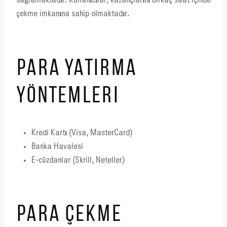
sağlamaktadır. Kullanıcılar, kazançlarını birkaç saat içinde
çekme imkanına sahip olmaktadır.
PARA YATIRMA
YÖNTEMLERI
Kredi Kartı (Visa, MasterCard)
Banka Havalesi
E-cüzdanlar (Skrill, Neteller)
PARA ÇEKME