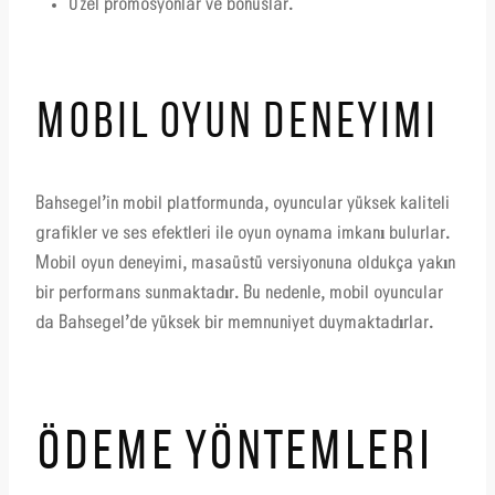
Özel promosyonlar ve bonuslar.
MOBIL OYUN DENEYIMI
Bahsegel’in mobil platformunda, oyuncular yüksek kaliteli
grafikler ve ses efektleri ile oyun oynama imkanı bulurlar.
Mobil oyun deneyimi, masaüstü versiyonuna oldukça yakın
bir performans sunmaktadır. Bu nedenle, mobil oyuncular
da Bahsegel’de yüksek bir memnuniyet duymaktadırlar.
ÖDEME YÖNTEMLERI