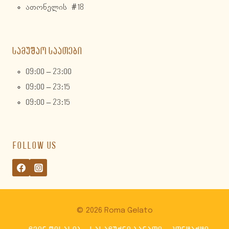
ათონელის #18
ᲡᲐᲛᲣᲨᲐᲝ ᲡᲐᲐᲗᲔᲑᲘ
09:00 – 23:00
09:00 – 23:15
09:00 – 23:15
FOLLOW US
© 2026 Roma Gelato