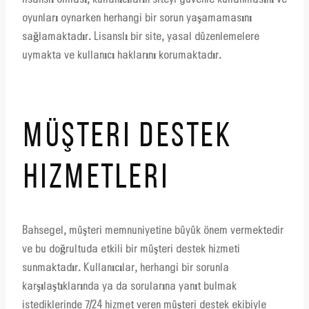
lisanslı olması, kullanıcıların siteyi güvenle kullanmasını ve
oyunları oynarken herhangi bir sorun yaşamamasını
sağlamaktadır. Lisanslı bir site, yasal düzenlemelere
uymakta ve kullanıcı haklarını korumaktadır.
MÜŞTERI DESTEK
HIZMETLERI
Bahsegel, müşteri memnuniyetine büyük önem vermektedir
ve bu doğrultuda etkili bir müşteri destek hizmeti
sunmaktadır. Kullanıcılar, herhangi bir sorunla
karşılaştıklarında ya da sorularına yanıt bulmak
istediklerinde 7/24 hizmet veren müşteri destek ekibiyle