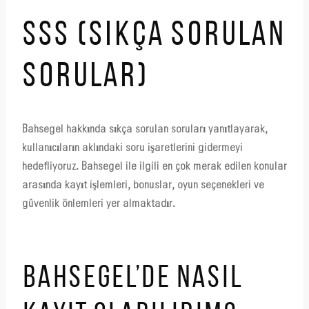
SSS (SIKÇA SORULAN
SORULAR)
Bahsegel hakkında sıkça sorulan soruları yanıtlayarak,
kullanıcıların aklındaki soru işaretlerini gidermeyi
hedefliyoruz. Bahsegel ile ilgili en çok merak edilen konular
arasında kayıt işlemleri, bonuslar, oyun seçenekleri ve
güvenlik önlemleri yer almaktadır.
BAHSEGEL’DE NASIL