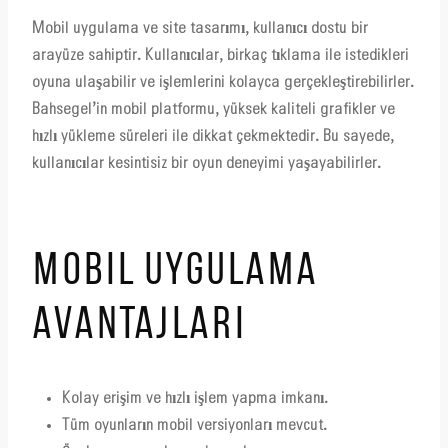
Mobil uygulama ve site tasarımı, kullanıcı dostu bir
arayüze sahiptir. Kullanıcılar, birkaç tıklama ile istedikleri
oyuna ulaşabilir ve işlemlerini kolayca gerçekleştirebilirler.
Bahsegel’in mobil platformu, yüksek kaliteli grafikler ve
hızlı yükleme süreleri ile dikkat çekmektedir. Bu sayede,
kullanıcılar kesintisiz bir oyun deneyimi yaşayabilirler.
MOBIL UYGULAMA
AVANTAJLARI
Kolay erişim ve hızlı işlem yapma imkanı.
Tüm oyunların mobil versiyonları mevcut.