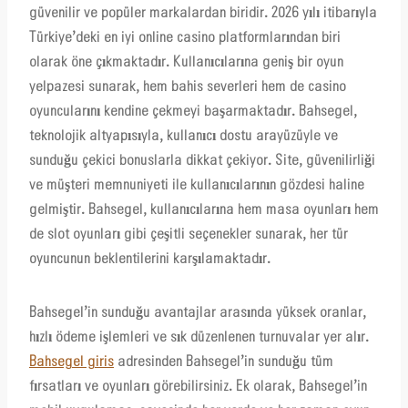
güvenilir ve popüler markalardan biridir. 2026 yılı itibarıyla
Türkiye’deki en iyi online casino platformlarından biri
olarak öne çıkmaktadır. Kullanıcılarına geniş bir oyun
yelpazesi sunarak, hem bahis severleri hem de casino
oyuncularını kendine çekmeyi başarmaktadır. Bahsegel,
teknolojik altyapısıyla, kullanıcı dostu arayüzüyle ve
sunduğu çekici bonuslarla dikkat çekiyor. Site, güvenilirliği
ve müşteri memnuniyeti ile kullanıcılarının gözdesi haline
gelmiştir. Bahsegel, kullanıcılarına hem masa oyunları hem
de slot oyunları gibi çeşitli seçenekler sunarak, her tür
oyuncunun beklentilerini karşılamaktadır.
Bahsegel’in sunduğu avantajlar arasında yüksek oranlar,
hızlı ödeme işlemleri ve sık düzenlenen turnuvalar yer alır.
Bahsegel giris
adresinden Bahsegel’in sunduğu tüm
fırsatları ve oyunları görebilirsiniz. Ek olarak, Bahsegel’in