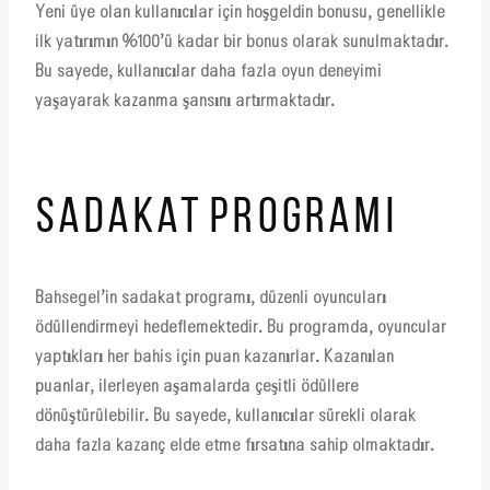
Yeni üye olan kullanıcılar için hoşgeldin bonusu, genellikle
ilk yatırımın %100’ü kadar bir bonus olarak sunulmaktadır.
Bu sayede, kullanıcılar daha fazla oyun deneyimi
yaşayarak kazanma şansını artırmaktadır.
SADAKAT PROGRAMI
Bahsegel’in sadakat programı, düzenli oyuncuları
ödüllendirmeyi hedeflemektedir. Bu programda, oyuncular
yaptıkları her bahis için puan kazanırlar. Kazanılan
puanlar, ilerleyen aşamalarda çeşitli ödüllere
dönüştürülebilir. Bu sayede, kullanıcılar sürekli olarak
daha fazla kazanç elde etme fırsatına sahip olmaktadır.