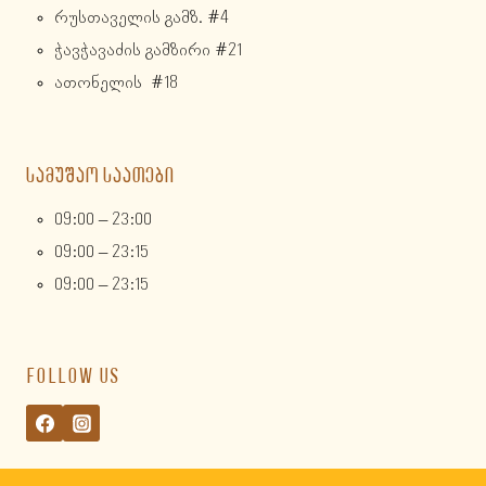
რუსთაველის გამზ. #4
ჭავჭავაძის გამზირი #21
ათონელის #18
ᲡᲐᲛᲣᲨᲐᲝ ᲡᲐᲐᲗᲔᲑᲘ
09:00 – 23:00
09:00 – 23:15
09:00 – 23:15
FOLLOW US