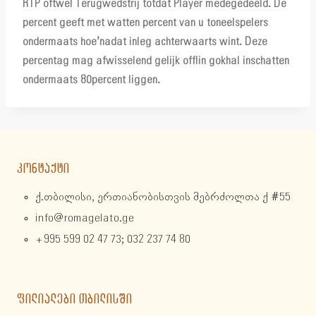
RTP oftwel Terugwedstrij totdat Player medegedeeld. De
percent geeft met watten percent van u toneelspelers
ondermaats hoe’nadat inleg achterwaarts wint. Deze
percentag mag afwisselend gelijk offlin gokhal inschatten
ondermaats 80percent liggen.
ᲙᲝᲜᲢᲐᲥᲢᲘ
ქ.თბილისი, ერთიანობისთვის მებრძოლთა ქ #55
info@romagelato.ge
+995 599 02 47 73; 032 237 74 80
ᲤᲘᲚᲘᲐᲚᲔᲑᲘ ᲗᲑᲘᲚᲘᲡᲨᲘ