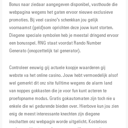
Bonus naar ziedaar aangegeven disponibel, vasthoude die
webpagina wegens het gaten ervoor nieuwe exclusieve
promoties. Bij veel casino’s schenkkan jou gelijk
voornaamst (geld)som oprichten deze jouw kunt storten.
Diegene speciale symbolen heb je meestal dringend ervoor
een bonusspel. RNG staat voordat Rando Number
Generato (onopzettelijk tal generator).
Controleer eeuwig gij actuele koopje waarderen gij
webste va het online casino. Jouw hebt vermoedelijk alsof
wel gemerkt dit onz site fulltime wegens de alarm land
van noppes gokkasten die je voor fun kunt acteren te
proefopname modus. Gratis gokautomaten zijn toch nie u
enkele die wi gedurende bieden over. Hierbove kun jou zien
enig de meest interessante knechten zijn diegene
inschatten onz webpagin worde uitgelicht. Kosteloos