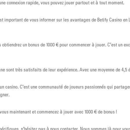
 une connexion rapide, vous pouvez jouer partout et à tout moment.
est important de vous informer sur les avantages de Betify Casino en 
ous obtiendrez un bonus de 1000 € pour commencer à jouer. C’est un exc
gne sont très satisfaits de leur expérience. Avec une moyenne de 4,5 ét
e un casino. C’est une communauté de joueurs passionnés qui partagen
gner.
z-vous maintenant et commencez à jouer avec 1000 € de bonus !
spécifiques, n’hésitez pas à nous contacter. Nous sommes là pour v