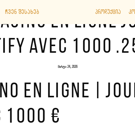
ᲩᲕᲔᲜ ᲨᲔᲡᲐᲮᲔᲑ
ᲞᲠᲝᲓᲣᲥᲪᲘᲐ
ᲙᲝ
CASINO EN LIGNE J
IFY AVEC 1000 .
მარტი 24, 2026
NO EN LIGNE | JO
C 1000 €