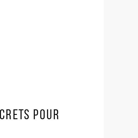
ECRETS POUR