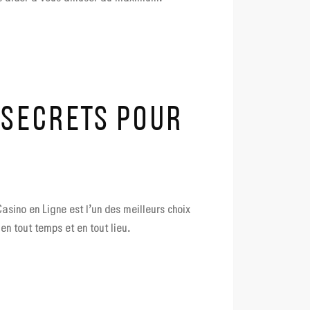
 SECRETS POUR
Casino en Ligne est l’un des meilleurs choix
n tout temps et en tout lieu.