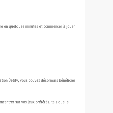
rire en quelques minutes et commencer à jouer
cation Betify, vous pouvez désormais bénéficier
ncentrer sur vos jeux préférés, tels que le