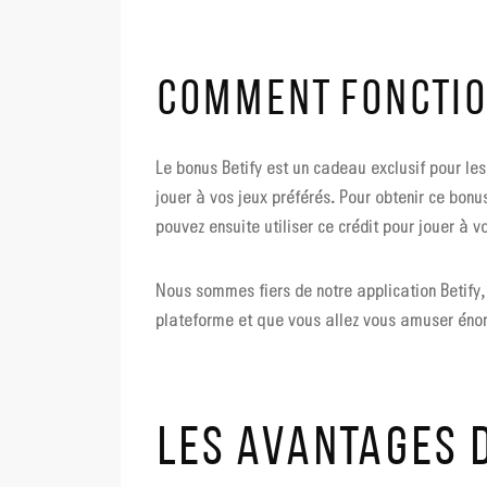
COMMENT FONCTION
Le bonus Betify est un cadeau exclusif pour les
jouer à vos jeux préférés. Pour obtenir ce bonu
pouvez ensuite utiliser ce crédit pour jouer à 
Nous sommes fiers de notre application Betify,
plateforme et que vous allez vous amuser éno
LES AVANTAGES D