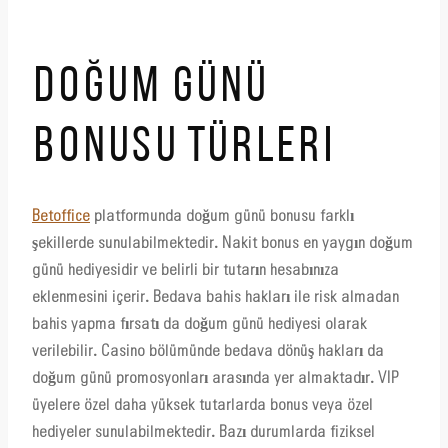
DOĞUM GÜNÜ
BONUSU TÜRLERI
Betoffice
platformunda doğum günü bonusu farklı
şekillerde sunulabilmektedir. Nakit bonus en yaygın doğum
günü hediyesidir ve belirli bir tutarın hesabınıza
eklenmesini içerir. Bedava bahis hakları ile risk almadan
bahis yapma fırsatı da doğum günü hediyesi olarak
verilebilir. Casino bölümünde bedava dönüş hakları da
doğum günü promosyonları arasında yer almaktadır. VIP
üyelere özel daha yüksek tutarlarda bonus veya özel
hediyeler sunulabilmektedir. Bazı durumlarda fiziksel