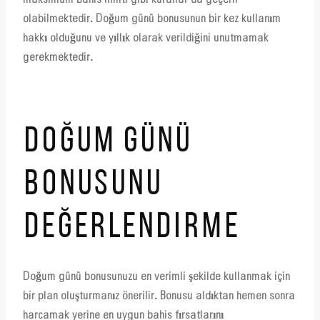
maksimum bahis limiti gibi kurallar da geçerli
olabilmektedir. Doğum günü bonusunun bir kez kullanım
hakkı olduğunu ve yıllık olarak verildiğini unutmamak
gerekmektedir.
DOĞUM GÜNÜ
BONUSUNU
DEĞERLENDIRME
Doğum günü bonusunuzu en verimli şekilde kullanmak için
bir plan oluşturmanız önerilir. Bonusu aldıktan hemen sonra
harcamak yerine en uygun bahis fırsatlarını