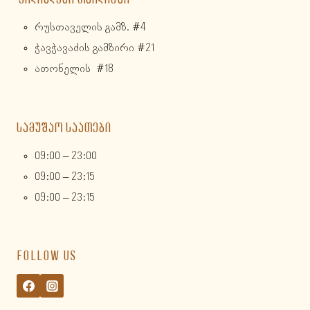
ᲤᲘᲚᲘᲐᲚᲔᲑᲘ ᲗᲑᲘᲚᲘᲡᲨᲘ
რუსთაველის გამზ. #4
ჭავჭავაძის გამზირი #21
ათონელის #18
ᲡᲐᲛᲣᲨᲐᲝ ᲡᲐᲐᲗᲔᲑᲘ
09:00 – 23:00
09:00 – 23:15
09:00 – 23:15
FOLLOW US