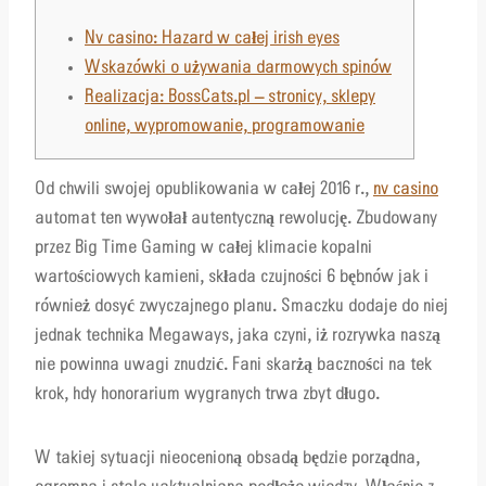
Nv casino: Hazard w całej irish eyes
Wskazówki o używania darmowych spinów
Realizacja: BossCats.pl – stronicy, sklepy
online, wypromowanie, programowanie
Od chwili swojej opublikowania w całej 2016 r.,
nv casino
automat ten wywołał autentyczną rewolucję. Zbudowany
przez Big Time Gaming w całej klimacie kopalni
wartościowych kamieni, składa czujności 6 bębnów jak i
również dosyć zwyczajnego planu. Smaczku dodaje do niej
jednak technika Megaways, jaka czyni, iż rozrywka naszą
nie powinna uwagi znudzić.
Fani skarżą baczności na tek
krok, hdy honorarium wygranych trwa zbyt długo.
W takiej sytuacji nieocenioną obsadą będzie porządna,