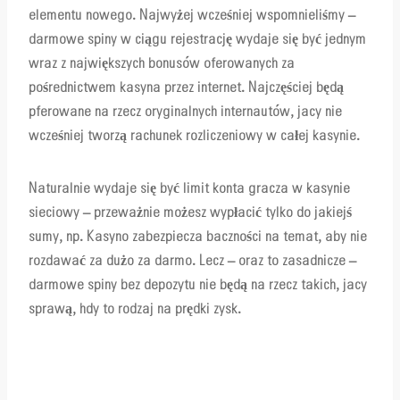
elementu nowego. Najwyżej wcześniej wspomnieliśmy –
darmowe spiny w ciągu rejestrację wydaje się być jednym
wraz z największych bonusów oferowanych za
pośrednictwem kasyna przez internet. Najczęściej będą
pferowane na rzecz oryginalnych internautów, jacy nie
wcześniej tworzą rachunek rozliczeniowy w całej kasynie.
Naturalnie wydaje się być limit konta gracza w kasynie
sieciowy – przeważnie możesz wypłacić tylko do jakiejś
sumy, np. Kasyno zabezpiecza baczności na temat, aby nie
rozdawać za dużo za darmo. Lecz – oraz to zasadnicze –
darmowe spiny bez depozytu nie będą na rzecz takich, jacy
sprawą, hdy to rodzaj na prędki zysk.