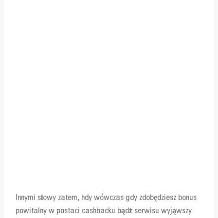
Innymi słowy zatem, hdy wówczas gdy zdobędziesz bonus
powitalny w postaci cashbacku bądź serwisu wyjąwszy