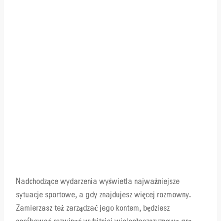
Nadchodzące wydarzenia wyświetla najważniejsze
sytuacje sportowe, a gdy znajdujesz więcej rozmowny.
Zamierzasz też zarządzać jego kontem, będziesz