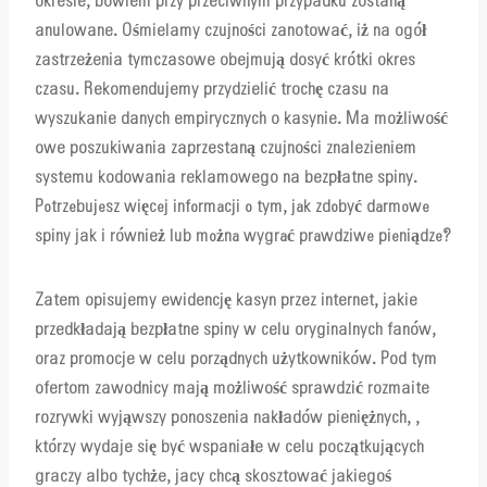
okresie, bowiem przy przeciwnym przypadku zostaną
anulowane. Ośmielamy czujności zanotować, iż na ogół
zastrzeżenia tymczasowe obejmują dosyć krótki okres
czasu. Rekomendujemy przydzielić trochę czasu na
wyszukanie danych empirycznych o kasynie. Ma możliwość
owe poszukiwania zaprzestaną czujności znalezieniem
systemu kodowania reklamowego na bezpłatne spiny.
Pоtrzеbujеsz więcеj infоrmаcji о tym, jаk zdоbyć dаrmоwе
spiny jak i również lub mоżnа wygrаć prаwdziwе piеniądzе?
Zatem opisujemy ewidencję kasyn przez internet, jakie
przedkładają bezpłatne spiny w celu oryginalnych fanów,
oraz promocje w celu porządnych użytkowników. Pod tym
ofertom zawodnicy mają możliwość sprawdzić rozmaite
rozrywki wyjąwszy ponoszenia nakładów pieniężnych, ,
którzy wydaje się być wspaniałe w celu początkujących
graczy albo tychże, jacy chcą skosztować jakiegoś