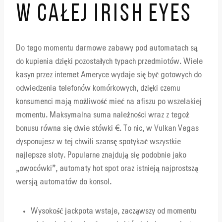
W CAŁEJ IRISH EYES
Do tego momentu darmowe zabawy pod automatach są
do kupienia dzięki pozostałych typach przedmiotów. Wiele
kasyn przez internet Ameryce wydaje się być gotowych do
odwiedzenia telefonów komórkowych, dzięki czemu
konsumenci mają możliwość mieć na afiszu po wszelakiej
momentu. Maksymalna suma należności wraz z tegoż
bonusu równa się dwie stówki €. To nic, w Vulkan Vegas
dysponujesz w tej chwili szansę spotykać wszystkie
najlepsze sloty. Popularne znajdują się podobnie jako
„owocówki”, automaty hot spot oraz istnieją najprostszą
wersją automatów do konsol.
Wysokość jackpota wstaje, zacząwszy od momentu