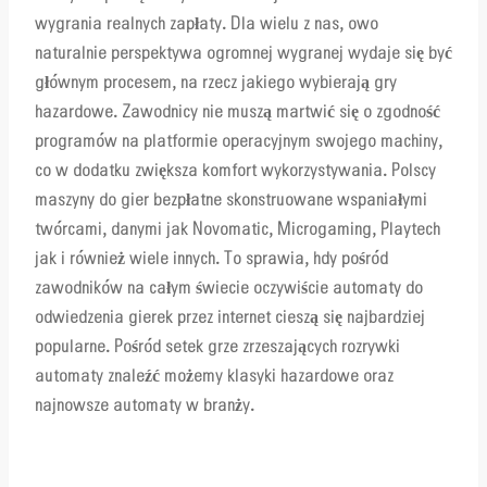
wygrania realnych zapłaty. Dla wielu z nas, owo
naturalnie perspektywa ogromnej wygranej wydaje się być
głównym procesem, na rzecz jakiego wybierają gry
hazardowe. Zawodnicy nie muszą martwić się o zgodność
programów na platformie operacyjnym swojego machiny,
co w dodatku zwiększa komfort wykorzystywania. Polscy
maszyny do gier bezpłatne skonstruowane wspaniałymi
twórcami, danymi jak Novomatic, Microgaming, Playtech
jak i również wiele innych. To sprawia, hdy pośród
zawodników na całym świecie oczywiście automaty do
odwiedzenia gierek przez internet cieszą się najbardziej
popularne. Pośród setek grze zrzeszających rozrywki
automaty znaleźć możemy klasyki hazardowe oraz
najnowsze automaty w branży.