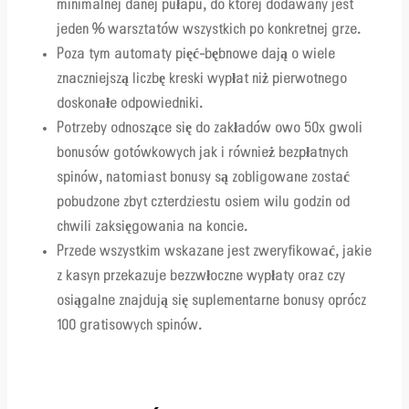
minimalnej danej pułapu, do której dodawany jest
jeden % warsztatów wszystkich po konkretnej grze.
Poza tym automaty pięć-bębnowe dają o wiele
znaczniejszą liczbę kreski wypłat niż pierwotnego
doskonałe odpowiedniki.
Potrzeby odnoszące się do zakładów owo 50x gwoli
bonusów gotówkowych jak i również bezpłatnych
spinów, natomiast bonusy są zobligowane zostać
pobudzone zbyt czterdziestu osiem wilu godzin od
chwili zaksięgowania na koncie.
Przede wszystkim wskazane jest zweryfikować, jakie
z kasyn przekazuje bezzwłoczne wypłaty oraz czy
osiągalne znajdują się suplementarne bonusy oprócz
100 gratisowych spinów.