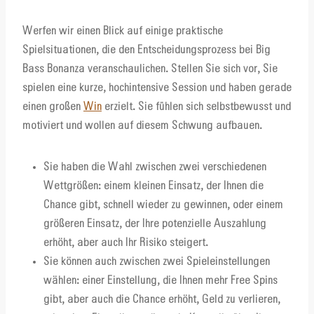
Werfen wir einen Blick auf einige praktische
Spielsituationen, die den Entscheidungsprozess bei Big
Bass Bonanza veranschaulichen. Stellen Sie sich vor, Sie
spielen eine kurze, hochintensive Session und haben gerade
einen großen
Win
erzielt. Sie fühlen sich selbstbewusst und
motiviert und wollen auf diesem Schwung aufbauen.
Sie haben die Wahl zwischen zwei verschiedenen
Wettgrößen: einem kleinen Einsatz, der Ihnen die
Chance gibt, schnell wieder zu gewinnen, oder einem
größeren Einsatz, der Ihre potenzielle Auszahlung
erhöht, aber auch Ihr Risiko steigert.
Sie können auch zwischen zwei Spieleinstellungen
wählen: einer Einstellung, die Ihnen mehr Free Spins
gibt, aber auch die Chance erhöht, Geld zu verlieren,