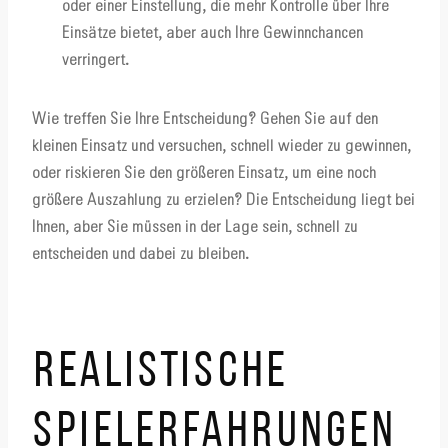
oder einer Einstellung, die mehr Kontrolle über Ihre
Einsätze bietet, aber auch Ihre Gewinnchancen
verringert.
Wie treffen Sie Ihre Entscheidung? Gehen Sie auf den
kleinen Einsatz und versuchen, schnell wieder zu gewinnen,
oder riskieren Sie den größeren Einsatz, um eine noch
größere Auszahlung zu erzielen? Die Entscheidung liegt bei
Ihnen, aber Sie müssen in der Lage sein, schnell zu
entscheiden und dabei zu bleiben.
REALISTISCHE
SPIELERFAHRUNGEN