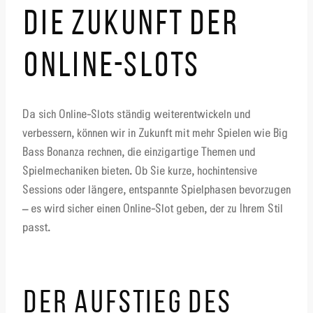
DIE ZUKUNFT DER
ONLINE-SLOTS
Da sich Online-Slots ständig weiterentwickeln und
verbessern, können wir in Zukunft mit mehr Spielen wie Big
Bass Bonanza rechnen, die einzigartige Themen und
Spielmechaniken bieten. Ob Sie kurze, hochintensive
Sessions oder längere, entspannte Spielphasen bevorzugen
– es wird sicher einen Online-Slot geben, der zu Ihrem Stil
passt.
DER AUFSTIEG DES