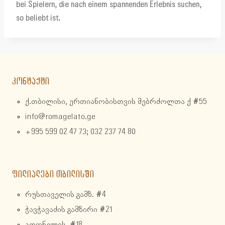
bei Spielern, die nach einem spannenden Erlebnis suchen,
so beliebt ist.
ᲙᲝᲜᲢᲐᲥᲢᲘ
ქ.თბილისი, ერთიანობისთვის მებრძოლთა ქ #55
info@romagelato.ge
+995 599 02 47 73; 032 237 74 80
ᲤᲘᲚᲘᲐᲚᲔᲑᲘ ᲗᲑᲘᲚᲘᲡᲨᲘ
რუსთაველის გამზ. #4
ჭავჭავაძის გამზირი #21