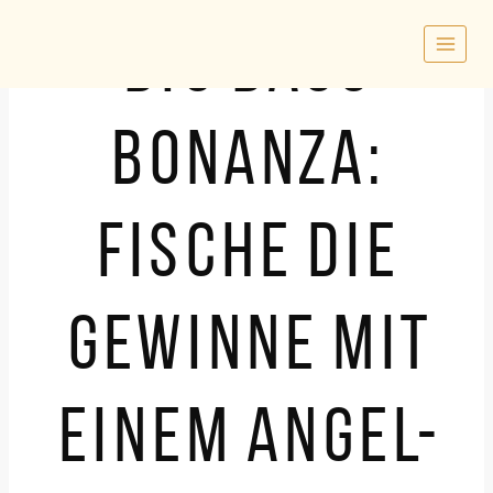
Skip
to
BIG BASS
content
BONANZA:
FISCHE DIE
GEWINNE MIT
EINEM ANGEL-