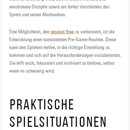
emotionale Disziplin sowie ein tiefes Verständnis des
Spiels und seiner Mechaniken.
Eine Möglichkeit, den
session flow
zu verbessern, ist die
Entwicklung einer konsistenten Pre-Game-Routine. Diese
kann den Spielern helfen, in die richtige Einstellung zu
kommen und sich auf die Herausforderungen vorzubereiten.
Sie hilft auch, fokussiert und motiviert zu bleiben, selbst
wenn es schwierig wird.
PRAKTISCHE
SPIELSITUATIONEN