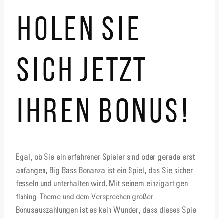
HOLEN SIE
SICH JETZT
IHREN BONUS!
Egal, ob Sie ein erfahrener Spieler sind oder gerade erst
anfangen, Big Bass Bonanza ist ein Spiel, das Sie sicher
fesseln und unterhalten wird. Mit seinem einzigartigen
fishing-Theme und dem Versprechen großer
Bonusauszahlungen ist es kein Wunder, dass dieses Spiel