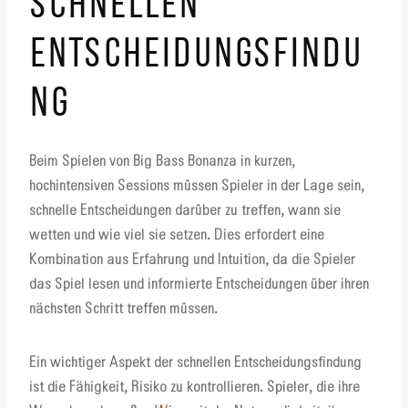
SCHNELLEN
ENTSCHEIDUNGSFINDU
NG
Beim Spielen von Big Bass Bonanza in kurzen,
hochintensiven Sessions müssen Spieler in der Lage sein,
schnelle Entscheidungen darüber zu treffen, wann sie
wetten und wie viel sie setzen. Dies erfordert eine
Kombination aus Erfahrung und Intuition, da die Spieler
das Spiel lesen und informierte Entscheidungen über ihren
nächsten Schritt treffen müssen.
Ein wichtiger Aspekt der schnellen Entscheidungsfindung
ist die Fähigkeit, Risiko zu kontrollieren. Spieler, die ihre