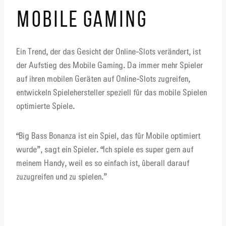
MOBILE GAMING
Ein Trend, der das Gesicht der Online-Slots verändert, ist
der Aufstieg des Mobile Gaming. Da immer mehr Spieler
auf ihren mobilen Geräten auf Online-Slots zugreifen,
entwickeln Spielehersteller speziell für das mobile Spielen
optimierte Spiele.
“Big Bass Bonanza ist ein Spiel, das für Mobile optimiert
wurde”, sagt ein Spieler. “Ich spiele es super gern auf
meinem Handy, weil es so einfach ist, überall darauf
zuzugreifen und zu spielen.”