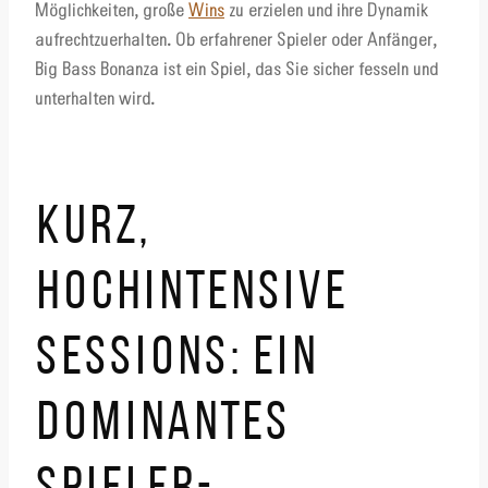
Möglichkeiten, große
Wins
zu erzielen und ihre Dynamik
aufrechtzuerhalten. Ob erfahrener Spieler oder Anfänger,
Big Bass Bonanza ist ein Spiel, das Sie sicher fesseln und
unterhalten wird.
KURZ,
HOCHINTENSIVE
SESSIONS: EIN
DOMINANTES