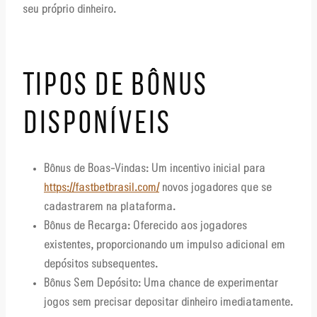
seu próprio dinheiro.
TIPOS DE BÔNUS
DISPONÍVEIS
Bônus de Boas-Vindas:
Um incentivo inicial para
https://fastbetbrasil.com/
novos jogadores que se
cadastrarem na plataforma.
Bônus de Recarga:
Oferecido aos jogadores
existentes, proporcionando um impulso adicional em
depósitos subsequentes.
Bônus Sem Depósito:
Uma chance de experimentar
jogos sem precisar depositar dinheiro imediatamente.