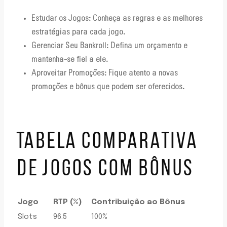
Estudar os Jogos:
Conheça as regras e as melhores
estratégias para cada jogo.
Gerenciar Seu Bankroll:
Defina um orçamento e
mantenha-se fiel a ele.
Aproveitar Promoções:
Fique atento a novas
promoções e bônus que podem ser oferecidos.
TABELA COMPARATIVA
DE JOGOS COM BÔNUS
Jogo
RTP (%)
Contribuição ao Bônus
Slots
96.5
100%