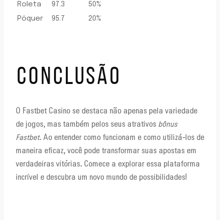
Roleta
97.3
50%
Pôquer
95.7
20%
CONCLUSÃO
O
Fastbet Casino
se destaca não apenas pela variedade
de jogos, mas também pelos seus atrativos
bônus
Fastbet
. Ao entender como funcionam e como utilizá-los de
maneira eficaz, você pode transformar suas apostas em
verdadeiras vitórias. Comece a explorar essa plataforma
incrível e descubra um novo mundo de possibilidades!