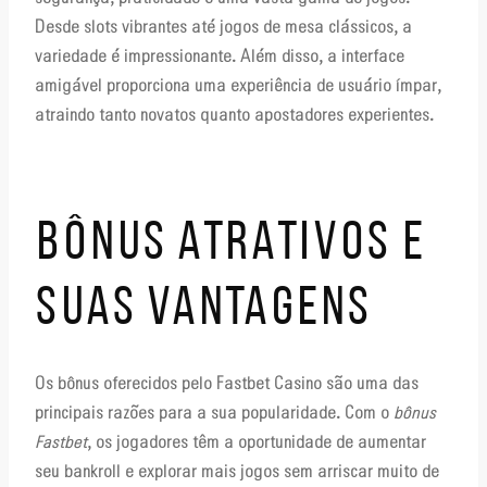
Desde slots vibrantes até jogos de mesa clássicos, a
variedade é impressionante. Além disso, a interface
amigável proporciona uma experiência de usuário ímpar,
atraindo tanto novatos quanto apostadores experientes.
BÔNUS ATRATIVOS E
SUAS VANTAGENS
Os bônus oferecidos pelo
Fastbet Casino
são uma das
principais razões para a sua popularidade. Com o
bônus
Fastbet
, os jogadores têm a oportunidade de aumentar
seu bankroll e explorar mais jogos sem arriscar muito de