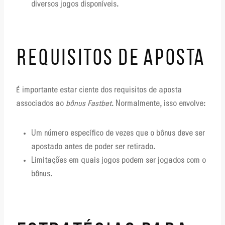
diversos jogos disponíveis.
REQUISITOS DE APOSTA
É importante estar ciente dos requisitos de aposta
associados ao
bônus Fastbet
. Normalmente, isso envolve:
Um número específico de vezes que o bônus deve ser
apostado antes de poder ser retirado.
Limitações em quais jogos podem ser jogados com o
bônus.