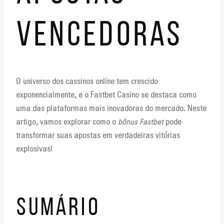
VENCEDORAS
O universo dos cassinos online tem crescido
exponencialmente, e o
Fastbet Casino
se destaca como
uma das plataformas mais inovadoras do mercado. Neste
artigo, vamos explorar como o
bônus Fastbet
pode
transformar suas apostas em verdadeiras vitórias
explosivas!
SUMÁRIO