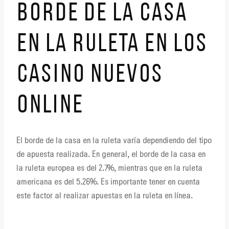
BORDE DE LA CASA
EN LA RULETA EN LOS
CASINO NUEVOS
ONLINE
El borde de la casa en la ruleta varía dependiendo del tipo
de apuesta realizada. En general, el borde de la casa en
la ruleta europea es del 2.7%, mientras que en la ruleta
americana es del 5.26%. Es importante tener en cuenta
este factor al realizar apuestas en la ruleta en línea.