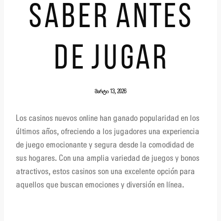
SABER ANTES
DE JUGAR
მარტი 13, 2026
Los casinos nuevos online han ganado popularidad en los
últimos años, ofreciendo a los jugadores una experiencia
de juego emocionante y segura desde la comodidad de
sus hogares. Con una amplia variedad de juegos y bonos
atractivos, estos casinos son una excelente opción para
aquellos que buscan emociones y diversión en línea.