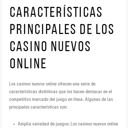
CARACTERÍSTICAS
PRINCIPALES DE LOS
CASINO NUEVOS
ONLINE
Los casinos nuevos online ofrecen una serie de
características distintivas que los hacen destacar en el
competitivo mercado del juego en línea. Algunas de las
principales características son:
Amplia variedad de juegos: Los casinos nuevos online