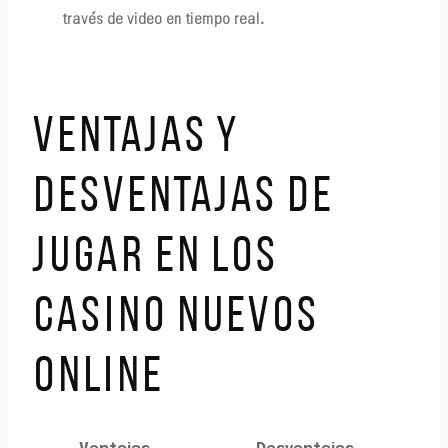
través de video en tiempo real.
VENTAJAS Y
DESVENTAJAS DE
JUGAR EN LOS
CASINO NUEVOS
ONLINE