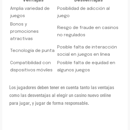
Ventajas
Desventajas
Amplia variedad de
Posibilidad de adicción al
juegos
juego
Bonos y
Riesgo de fraude en casinos
promociones
no regulados
atractivas
Posible falta de interacción
Tecnología de punta
social en juegos en línea
Compatibilidad con
Posible falta de equidad en
dispositivos móviles
algunos juegos
Los jugadores deben tener en cuenta tanto las ventajas
como las desventajas al elegir un casino nuevo online
para jugar, y jugar de forma responsable.