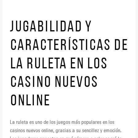
JUGABILIDAD Y
CARACTERÍSTICAS DE
LA RULETA EN LOS
CASINO NUEVOS
ONLINE
La ruleta es uno de los juegos más populares en los
casinos nuevos online, gracias a su sencillez y emoción.