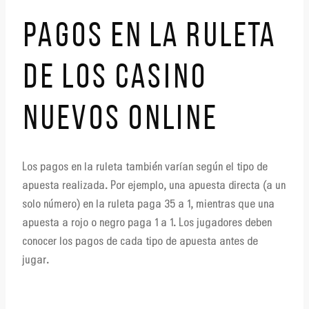
PAGOS EN LA RULETA
DE LOS CASINO
NUEVOS ONLINE
Los pagos en la ruleta también varían según el tipo de
apuesta realizada. Por ejemplo, una apuesta directa (a un
solo número) en la ruleta paga 35 a 1, mientras que una
apuesta a rojo o negro paga 1 a 1. Los jugadores deben
conocer los pagos de cada tipo de apuesta antes de
jugar.