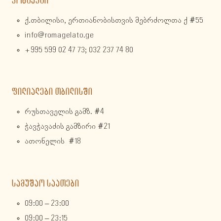
ᲙᲝᲜᲢᲐᲥᲢᲘ
ქ.თბილისი, ერთიანობისთვის მებრძოლთა ქ #55
info@romagelato.ge
+995 599 02 47 73; 032 237 74 80
ᲤᲘᲚᲘᲐᲚᲔᲑᲘ ᲗᲑᲘᲚᲘᲡᲨᲘ
რუსთაველის გამზ. #4
ჭავჭავაძის გამზირი #21
ათონელის #18
ᲡᲐᲛᲣᲨᲐᲝ ᲡᲐᲐᲗᲔᲑᲘ
09:00 – 23:00
09:00 – 23:15