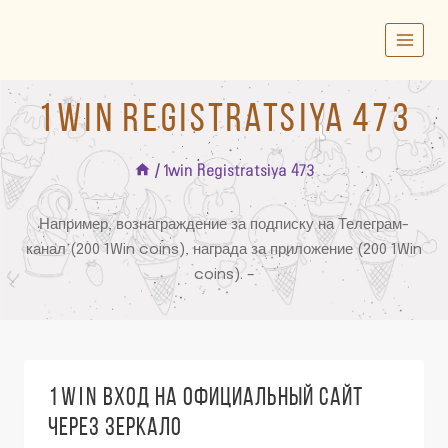
Skip
to
content
1WIN REGISTRATSIYA 473
/
1win Registratsiya 473
Например, вознаграждение за подписку на Телеграм-
канал (200 1Win coins), награда за приложение (200 1Win
coins). –
1WIN ВХОД НА ОФИЦИАЛЬНЫЙ САЙТ
ЧЕРЕЗ ЗЕРКАЛО