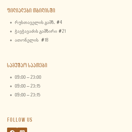
ᲤᲘᲚᲘᲐᲚᲔᲑᲘ ᲗᲑᲘᲚᲘᲡᲨᲘ
რუსთაველის გამზ. #4
ჭავჭავაძის გამზირი #21
ათონელის #18
ᲡᲐᲛᲣᲨᲐᲝ ᲡᲐᲐᲗᲔᲑᲘ
09:00 – 23:00
09:00 – 23:15
09:00 – 23:15
FOLLOW US