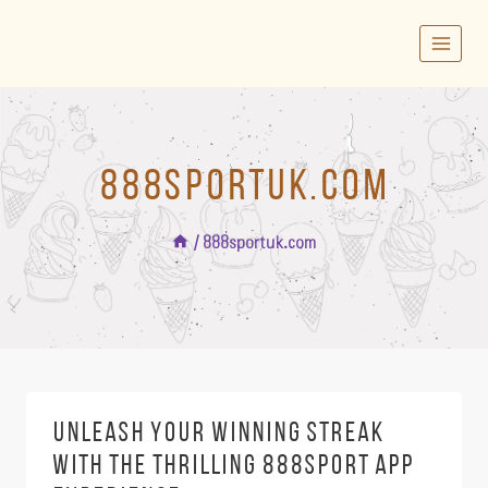
Skip
to
content
888SPORTUK.COM
/
888sportuk.com
UNLEASH YOUR WINNING STREAK
WITH THE THRILLING 888SPORT APP