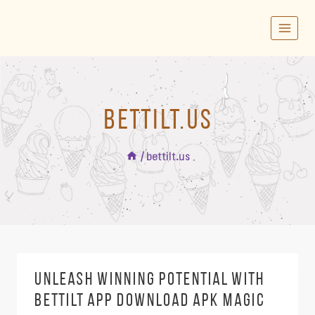
Skip
to
content
BETTILT.US
/
bettilt.us
UNLEASH WINNING POTENTIAL WITH
BETTILT APP DOWNLOAD APK MAGIC