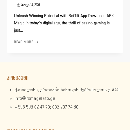
მარტი 14, 2026
Unleash Winning Potential with BetTilt App Download APK
Magic In today’s digital age, the thrill of casino gaming is
just…
UNLEASH
READ MORE
WINNING
POTENTIAL
WITH
BETTILT
APP
DOWNLOAD
ᲙᲝᲜᲢᲐᲥᲢᲘ
APK
MAGIC
ქ.თბილისი, ერთიანობისთვის მებრძოლთა ქ #55
info@romagelato.ge
+995 599 02 47 73; 032 237 74 80