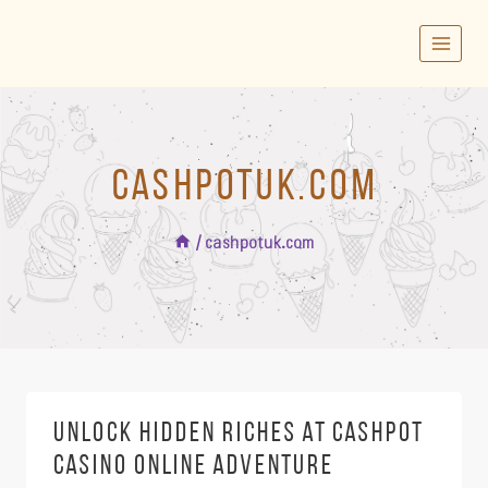
Skip
to
content
CASHPOTUK.COM
/
cashpotuk.com
UNLOCK HIDDEN RICHES AT CASHPOT
CASINO ONLINE ADVENTURE