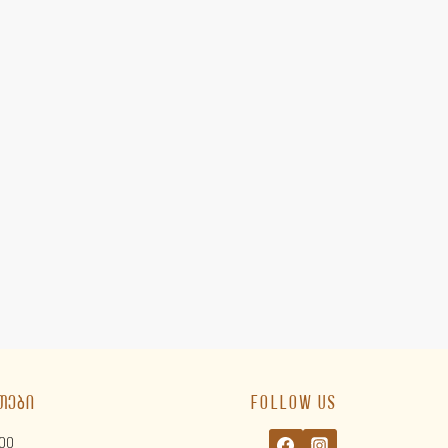
ᲗᲔᲑᲘ
FOLLOW US
00