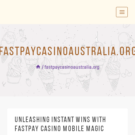
Skip
to
content
FASTPAYCASINOAUSTRALIA.OR
/
fastpaycasinoaustralia.org
UNLEASHING INSTANT WINS WITH
FASTPAY CASINO MOBILE MAGIC