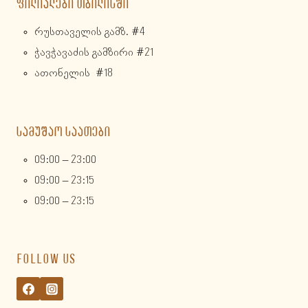
ᲤᲘᲚᲘᲐᲚᲔᲑᲘ ᲗᲑᲘᲚᲘᲡᲨᲘ
რუსთაველის გამზ. #4
ჭავჭავაძის გამზირი #21
ათონელის #18
ᲡᲐᲛᲣᲨᲐᲝ ᲡᲐᲐᲗᲔᲑᲘ
09:00 – 23:00
09:00 – 23:15
09:00 – 23:15
FOLLOW US