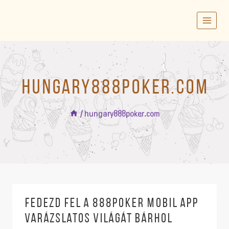
Skip
to
content
HUNGARY888POKER.COM
/
hungary888poker.com
FEDEZD FEL A 888POKER MOBIL APP
VARÁZSLATOS VILÁGÁT BÁRHOL