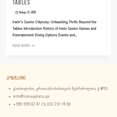
TABLES
მარტი 21, 2026
Irwin’s Casino Odyssey: Unleashing Thrills Beyond the
Tables Introduction History of Irwin Casino Games and
Entertainment Dining Options Events and…
IRWIN’S
READ MORE
CASINO
ODYSSEY
UNLEASHING
THRILLS
BEYOND
THE
ᲙᲝᲜᲢᲐᲥᲢᲘ
TABLES
ქ.თბილისი, ერთიანობისთვის მებრძოლთა ქ #55
info@romagelato.ge
+995 599 02 47 73; 032 237 74 80