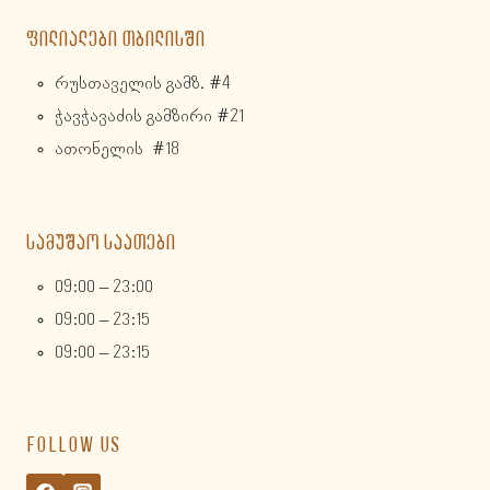
ᲤᲘᲚᲘᲐᲚᲔᲑᲘ ᲗᲑᲘᲚᲘᲡᲨᲘ
რუსთაველის გამზ. #4
ჭავჭავაძის გამზირი #21
ათონელის #18
ᲡᲐᲛᲣᲨᲐᲝ ᲡᲐᲐᲗᲔᲑᲘ
09:00 – 23:00
09:00 – 23:15
09:00 – 23:15
FOLLOW US