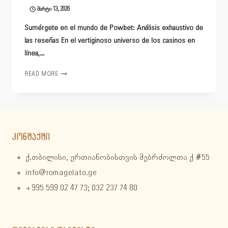
მარტი 13, 2026
Sumérgete en el mundo de Powbet: Análisis exhaustivo de
las reseñas En el vertiginoso universo de los casinos en
línea,…
DESCUBRE
READ MORE
LA
VERDAD
OCULTA
EN
LAS
RESEÑAS
ᲙᲝᲜᲢᲐᲥᲢᲘ
DE
POWBET
ქ.თბილისი, ერთიანობისთვის მებრძოლთა ქ #55
info@romagelato.ge
+995 599 02 47 73; 032 237 74 80