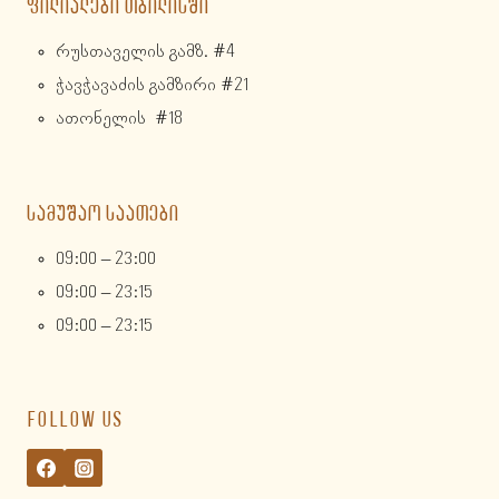
ᲤᲘᲚᲘᲐᲚᲔᲑᲘ ᲗᲑᲘᲚᲘᲡᲨᲘ
რუსთაველის გამზ. #4
ჭავჭავაძის გამზირი #21
ათონელის #18
ᲡᲐᲛᲣᲨᲐᲝ ᲡᲐᲐᲗᲔᲑᲘ
09:00 – 23:00
09:00 – 23:15
09:00 – 23:15
FOLLOW US