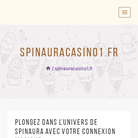
Skip
to
content
SPINAURACASINO1.FR
/
spinauracasino1.fr
PLONGEZ DANS L’UNIVERS DE
SPINAURA AVEC VOTRE CONNEXION