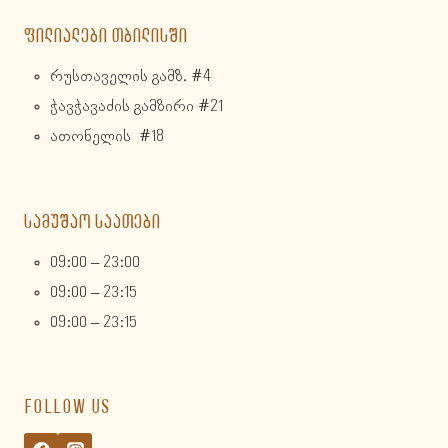
ᲤᲘᲚᲘᲐᲚᲔᲑᲘ ᲗᲑᲘᲚᲘᲡᲨᲘ
რუსთაველის გამზ. #4
ჭავჭავაძის გამზირი #21
ათონელის #18
ᲡᲐᲛᲣᲨᲐᲝ ᲡᲐᲐᲗᲔᲑᲘ
09:00 – 23:00
09:00 – 23:15
09:00 – 23:15
FOLLOW US