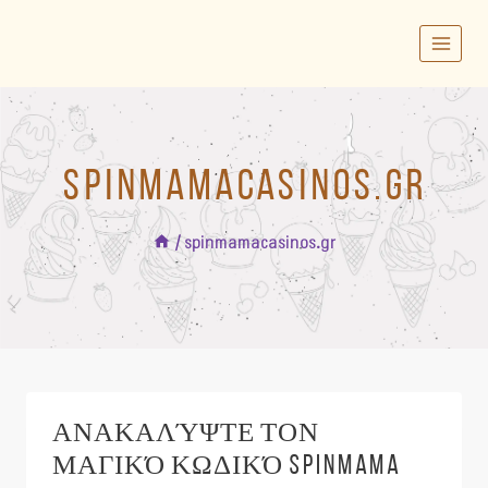
Skip
to
content
SPINMAMACASINOS.GR
/
spinmamacasinos.gr
ΑΝΑΚΑΛΎΨΤΕ ΤΟΝ
ΜΑΓΙΚΌ ΚΩΔΙΚΌ SPINMAMA