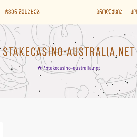
ᲩᲕᲔᲜ ᲨᲔᲡᲐᲮᲔᲑ
ᲞᲠᲝᲓᲣᲥᲪᲘᲐ
ᲙᲝ
STAKECASINO-AUSTRALIA.NET
/
stakecasino-australia.net