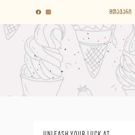
Skip
to
ᲛᲗᲐᲕᲐᲠᲘ
content
UNLEASH YOUR LUCK AT