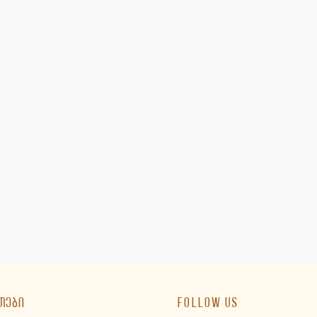
ᲗᲔᲑᲘ
FOLLOW US