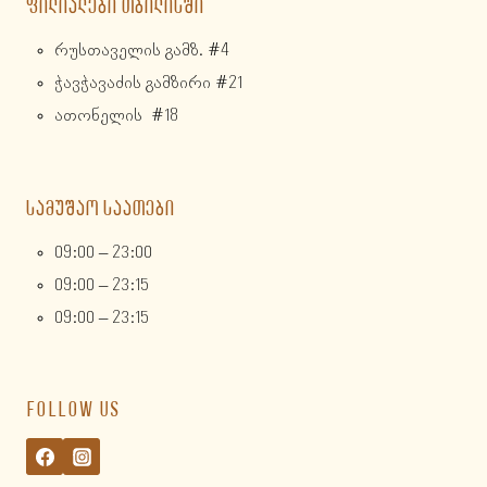
ᲤᲘᲚᲘᲐᲚᲔᲑᲘ ᲗᲑᲘᲚᲘᲡᲨᲘ
რუსთაველის გამზ. #4
ჭავჭავაძის გამზირი #21
ათონელის #18
ᲡᲐᲛᲣᲨᲐᲝ ᲡᲐᲐᲗᲔᲑᲘ
09:00 – 23:00
09:00 – 23:15
09:00 – 23:15
FOLLOW US