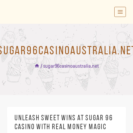
Skip
to
content
SUGAR96CASINOAUSTRALIA.NE
/
sugar96casinoaustralia.net
UNLEASH SWEET WINS AT SUGAR 96
CASINO WITH REAL MONEY MAGIC