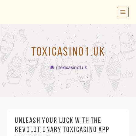
Skip
to
content
TOXICASINO1.UK
/
toxicasino1.uk
UNLEASH YOUR LUCK WITH THE
REVOLUTIONARY TOXICASINO APP