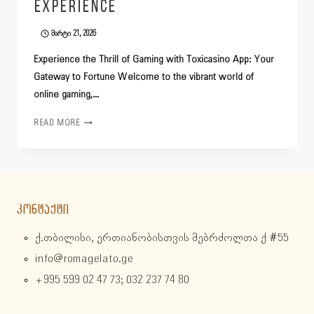
EXPERIENCE
მარტი 21, 2026
Experience the Thrill of Gaming with Toxicasino App: Your
Gateway to Fortune Welcome to the vibrant world of
online gaming,…
UNLEASH
READ MORE
YOUR
LUCK
WITH
THE
REVOLUTIONARY
TOXICASINO
ᲙᲝᲜᲢᲐᲥᲢᲘ
APP
EXPERIENCE
ქ.თბილისი, ერთიანობისთვის მებრძოლთა ქ #55
info@romagelato.ge
+995 599 02 47 73; 032 237 74 80