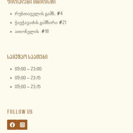
ᲤᲘᲚᲘᲐᲚᲔᲑᲘ ᲗᲑᲘᲚᲘᲡᲨᲘ
რუსთაველის გამზ. #4
ჭავჭავაძის გამზირი #21
ათონელის #18
ᲡᲐᲛᲣᲨᲐᲝ ᲡᲐᲐᲗᲔᲑᲘ
09:00 – 23:00
09:00 – 23:15
09:00 – 23:15
FOLLOW US