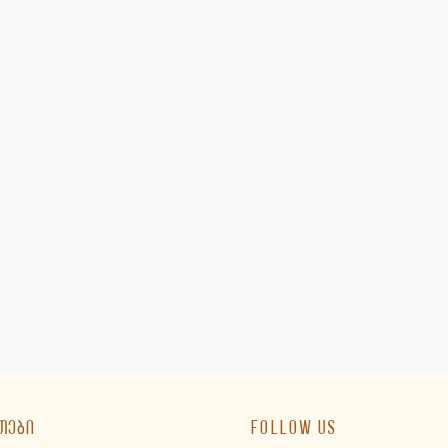
ᲗᲔᲑᲘ
FOLLOW US