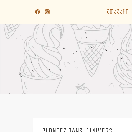
Skip
to
ᲛᲗᲐᲕᲐᲠᲘ
content
PLONGEZ DANS L’UNIVERS