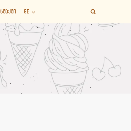
ᲜᲢᲐᲥᲢᲘ
GE