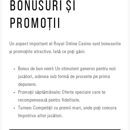
BONUSURI ȘI
PROMOȚII
Un aspect important al
Royal Online Casino
sunt bonusurile
și promoțiile atractive. Iată ce poți găsi:
Bonus de bun venit
: Un stimulent generos pentru noii
jucători, adesea sub formă de procente pe prima
depunere.
Promoții săptămânale
: Oferte speciale care te
recompensează pentru fidelitate.
Turnee
: Competiții cu premii mari, unde poți concura
împotriva altor jucători.