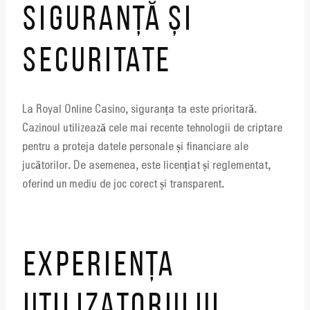
SIGURANȚĂ ȘI
SECURITATE
La
Royal Online Casino
, siguranța ta este prioritară.
Cazinoul utilizează cele mai recente tehnologii de criptare
pentru a proteja datele personale și financiare ale
jucătorilor. De asemenea, este licențiat și reglementat,
oferind un mediu de joc corect și transparent.
EXPERIENȚA
UTILIZATORULUI