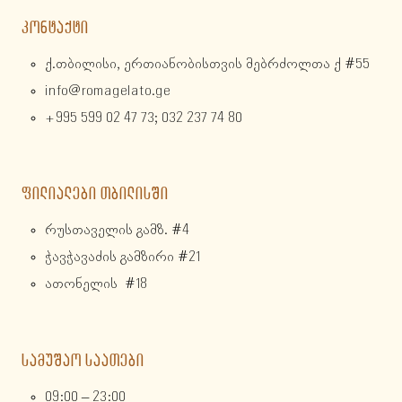
ᲙᲝᲜᲢᲐᲥᲢᲘ
ქ.თბილისი, ერთიანობისთვის მებრძოლთა ქ #55
info@romagelato.ge
+995 599 02 47 73; 032 237 74 80
ᲤᲘᲚᲘᲐᲚᲔᲑᲘ ᲗᲑᲘᲚᲘᲡᲨᲘ
რუსთაველის გამზ. #4
ჭავჭავაძის გამზირი #21
ათონელის #18
ᲡᲐᲛᲣᲨᲐᲝ ᲡᲐᲐᲗᲔᲑᲘ
09:00 – 23:00