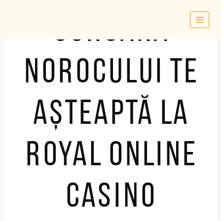
Skip
to
COROANA
content
NOROCULUI TE
AȘTEAPTĂ LA
ROYAL ONLINE
CASINO