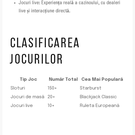
Jocuri live
: Experiența reală a cazinoului, cu dealeri
live și interacțiune directă.
CLASIFICAREA
JOCURILOR
Tip Joc
Număr Total
Cea Mai Populară
Sloturi
150+
Starburst
Jocuri de masă
20+
Blackjack Classic
Jocuri live
10+
Ruleta Europeană