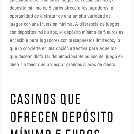
En comparación con otros juegos de casino en línea, el
depósito mínimo de 5 euros ofrece a los jugadores la
oportunidad de disfrutar de una amplia variedad de
juegos con una inversión mínima. A diferencia de juegos
con depósitos más altos, el depósito mínimo de 5 euros es
accesible para jugadores con presupuestos limitados, lo
que lo convierte en una opción atractiva para aquellos
que desean disfrutar del emocionante mundo del juego en
línea sin tener que arriesgar grandes sumas de dinero.
CASINOS QUE
OFRECEN DEPÓSITO