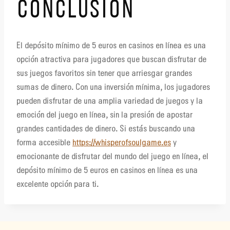
CONCLUSIÓN
El depósito mínimo de 5 euros en casinos en línea es una
opción atractiva para jugadores que buscan disfrutar de
sus juegos favoritos sin tener que arriesgar grandes
sumas de dinero. Con una inversión mínima, los jugadores
pueden disfrutar de una amplia variedad de juegos y la
emoción del juego en línea, sin la presión de apostar
grandes cantidades de dinero. Si estás buscando una
forma accesible
https://whisperofsoulgame.es
y
emocionante de disfrutar del mundo del juego en línea, el
depósito mínimo de 5 euros en casinos en línea es una
excelente opción para ti.