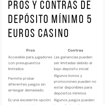
PROS Y CONTRAS DE
DEPÓSITO MÍNIMO 5
EUROS CASINO
Pros
Contras
Accesible para jugadores
Las ganancias pueden
con presupuestos
ser limitadas debido al
limitados.
bajo depósito inicial.
Algunos bonos y
Permite probar
promociones pueden no
diferentes juegos sin
estar disponibles para
arriesgar demasiado.
depósitos mínimos.
Es una excelente opción
Algunos juegos pueden