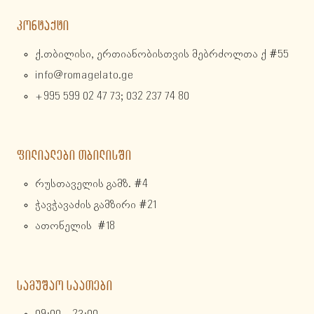
ᲙᲝᲜᲢᲐᲥᲢᲘ
ქ.თბილისი, ერთიანობისთვის მებრძოლთა ქ #55
info@romagelato.ge
+995 599 02 47 73; 032 237 74 80
ᲤᲘᲚᲘᲐᲚᲔᲑᲘ ᲗᲑᲘᲚᲘᲡᲨᲘ
რუსთაველის გამზ. #4
ჭავჭავაძის გამზირი #21
ათონელის #18
ᲡᲐᲛᲣᲨᲐᲝ ᲡᲐᲐᲗᲔᲑᲘ