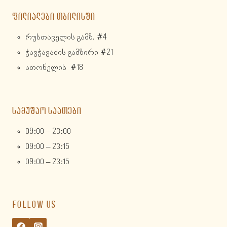
ᲤᲘᲚᲘᲐᲚᲔᲑᲘ ᲗᲑᲘᲚᲘᲡᲨᲘ
რუსთაველის გამზ. #4
ჭავჭავაძის გამზირი #21
ათონელის #18
ᲡᲐᲛᲣᲨᲐᲝ ᲡᲐᲐᲗᲔᲑᲘ
09:00 – 23:00
09:00 – 23:15
09:00 – 23:15
FOLLOW US