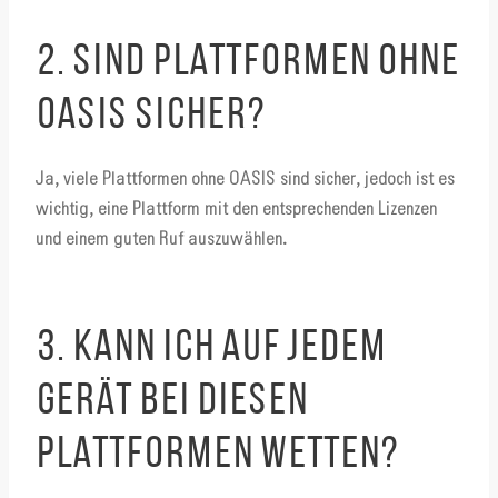
2. SIND PLATTFORMEN OHNE
OASIS SICHER?
Ja, viele Plattformen ohne OASIS sind sicher, jedoch ist es
wichtig, eine Plattform mit den entsprechenden Lizenzen
und einem guten Ruf auszuwählen.
3. KANN ICH AUF JEDEM
GERÄT BEI DIESEN
PLATTFORMEN WETTEN?