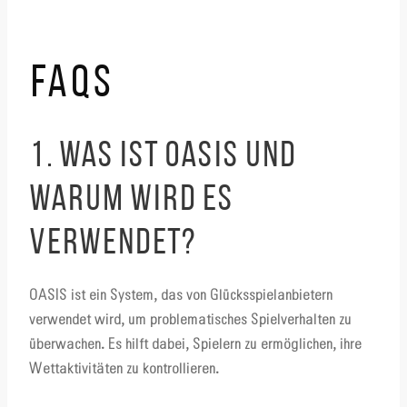
FAQS
1. WAS IST OASIS UND
WARUM WIRD ES
VERWENDET?
OASIS ist ein System, das von Glücksspielanbietern
verwendet wird, um problematisches Spielverhalten zu
überwachen. Es hilft dabei, Spielern zu ermöglichen, ihre
Wettaktivitäten zu kontrollieren.