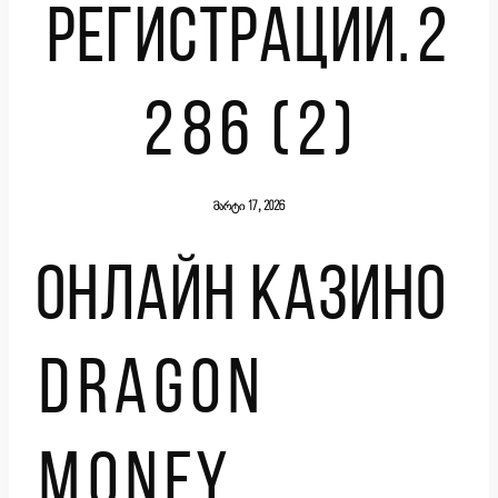
РЕГИСТРАЦИИ.2
286 (2)
მარტი 17, 2026
ОНЛАЙН КАЗИНО
DRAGON
MONEY