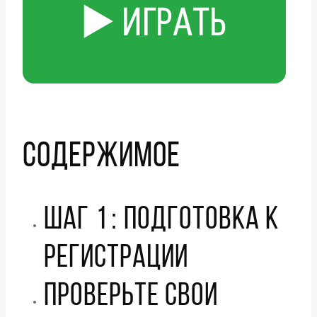
▶️ ИГРАТЬ
СОДЕРЖИМОЕ
ШАГ 1: ПОДГОТОВКА К
РЕГИСТРАЦИИ
ПРОВЕРЬТЕ СВОИ