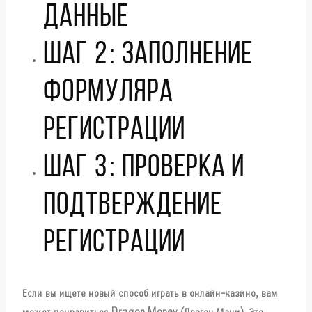
ДАННЫЕ
ШАГ 2: ЗАПОЛНЕНИЕ
ФОРМУЛЯРА
РЕГИСТРАЦИИ
ШАГ 3: ПРОВЕРКА И
ПОДТВЕРЖДЕНИЕ
РЕГИСТРАЦИИ
Если вы ищете новый способ играть в онлайн-казино, вам