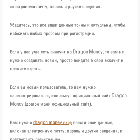
электронную почту, пароль и другие сведения.
Убедитесь, что все ваши данные точны и актуальны, чтобы
избежать любых проблем при регистрации.
Если у вас уже есть аккаунт на Dragon Money, то вам не
нужно создавать новый, просто войдите в свой аккаунт и
начните играть.
Если вы новый пользователь, то вам нужно
зарегистрироваться, используя официальный сайт Dragon
Money (драгон мани официальный сайт).
Вам нужно
dragon money вход
ввести свои данные,
включая электронную почту, пароль и другие сведения, и
подтвердить регистрацию.