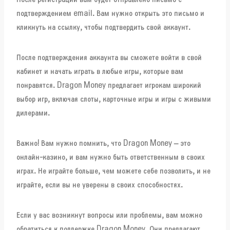
После регистрации вам будет отправлено письмо с
подтверждением email. Вам нужно открыть это письмо и
кликнуть на ссылку, чтобы подтвердить свой аккаунт.
После подтверждения аккаунта вы сможете войти в свой
кабинет и начать играть в любые игры, которые вам
понравятся. Dragon Money предлагает игрокам широкий
выбор игр, включая слоты, карточные игры и игры с живыми
дилерами.
Важно! Вам нужно помнить, что Dragon Money – это
онлайн-казино, и вам нужно быть ответственным в своих
играх. Не играйте больше, чем можете себе позволить, и не
играйте, если вы не уверены в своих способностях.
Если у вас возникнут вопросы или проблемы, вам можно
обратиться к поддержке Dragon Money. Они предлагают