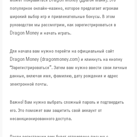
может понравиться Dragon Money (Драгон Мани). Это
популярное онлайн-казино, которое предлагает игрокам
широкий выбор игр и привлекательные бонусы. В этом
руководстве мы рассмотрим, как зарегистрироваться в
Dragon Money и начать играть.
Для начала вам нужно перейти на официальный сайт
Dragon Money (dragonmoney.com) и кликнуть на кнопку
“Зарегистрироваться”. Затем вам нужно ввести свои личные
данные, включая имя, фамилию, дату рождения и адрес
электронной почты.
Важно! Вам нужно выбрать сложный пароль и подтвердить
его. Это поможет вам защитить свой аккаунт от
несанкционированного доступа.