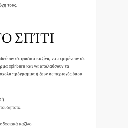
ύχη τους.
Ο ΣΠΊΤΙ
ιδεύουν σε φυσικά καζίνο, να περιμένουν σε
φόρμα
spinbara
και να απολαύσουν τα
υάσχολο πρόγραμμα ή ζουν σε περιοχές όπου
φή
πουδήποτε.
αδοσιακά καζίνο.