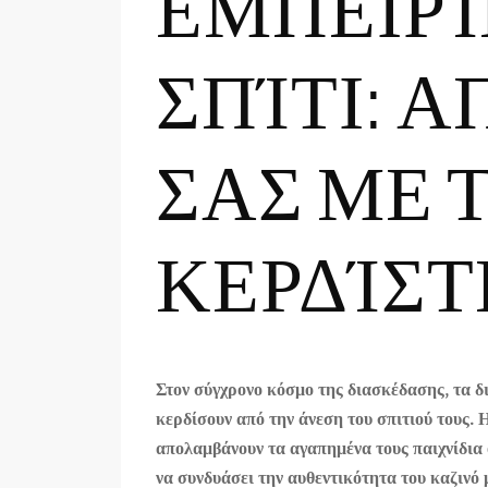
ΕΜΠΕΙΡΊ
ΣΠΊΤΙ: 
ΣΑΣ ΜΕ ΤΟ
ΚΕΡΔΊΣΤ
Στον σύγχρονο κόσμο της διασκέδασης, τα δι
κερδίσουν από την άνεση του σπιτιού τους. 
απολαμβάνουν τα αγαπημένα τους παιχνίδια 
να συνδυάσει την αυθεντικότητα του καζινό