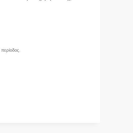
 περίοδος.