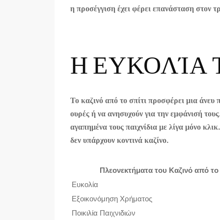
η προσέγγιση έχει φέρει επανάσταση στον τρ
Η ΕΥΚΟΛΊΑ 
Το καζινό από το σπίτι προσφέρει μια άνευ 
ουρές ή να ανησυχούν για την εμφάνισή το
αγαπημένα τους παιχνίδια με λίγα μόνο κλικ
δεν υπάρχουν κοντινά καζίνο.
Πλεονεκτήματα του Καζινό από το 
Ευκολία
Εξοικονόμηση Χρήματος
Ποικιλία Παιχνιδιών