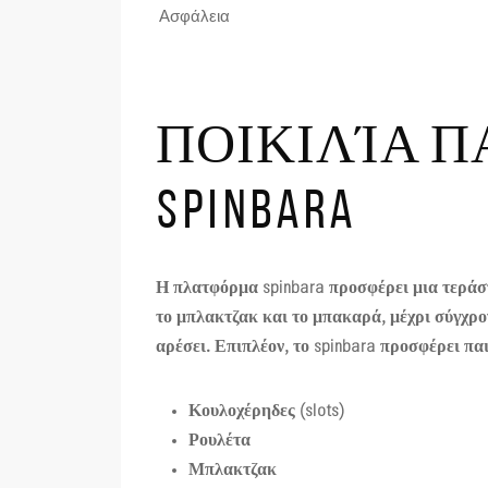
Ασφάλεια
ΠΟΙΚΙΛΊΑ Π
SPINBARA
Η πλατφόρμα
spinbara
προσφέρει μια τεράστ
το μπλακτζακ και το μπακαρά, μέχρι σύγχρο
αρέσει. Επιπλέον, το
spinbara
προσφέρει παιχ
Κουλοχέρηδες (slots)
Ρουλέτα
Μπλακτζακ