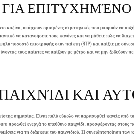
 ΓΙΑ ΕΠΙΤΥΧΗΜΈΝΟ
το καζίνο, υπάρχουν ορισμένες στρατηγικές που μπορούν να αυξήσ
μαντικό να κατανοήσετε τους κανόνες και να μάθετε πώς να διαχε
υψηλό ποσοστό επιστροφής στον παίκτη (RTP) και παίξτε με σύνεσ
ρύνοντας τους παίκτες να παίζουν με μέτρο και να μην ξοδεύουν 
ΠΑΙΧΝΊΔΙ ΚΑΙ ΑΥ
υψίστης σημασίας. Είναι πολύ εύκολο να παρασυρθεί κανείς από τ
bara
προωθεί ενεργά το υπεύθυνο παιχνίδι, προσφέροντας στους π
μίσεις για τη διάρκεια του παιχνιδιού. Η συνειδητοποίηση των κ