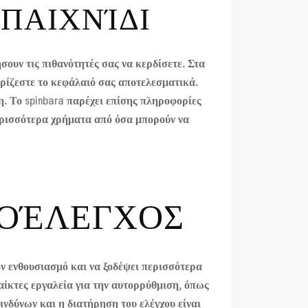
 ΠΑΙΧΝΊΔΙ
ουν τις πιθανότητές σας να κερδίσετε. Στα
ιρίζεστε το κεφάλαιό σας αποτελεσματικά.
η. Το
spinbara
παρέχει επίσης πληροφορίες
περισσότερα χρήματα από όσα μπορούν να
ΤΟΈΛΕΓΧΟΣ
ον ενθουσιασμό και να ξοδέψει περισσότερα
αίκτες εργαλεία για την αυτορρύθμιση, όπως
ινδύνων και η διατήρηση του ελέγχου είναι