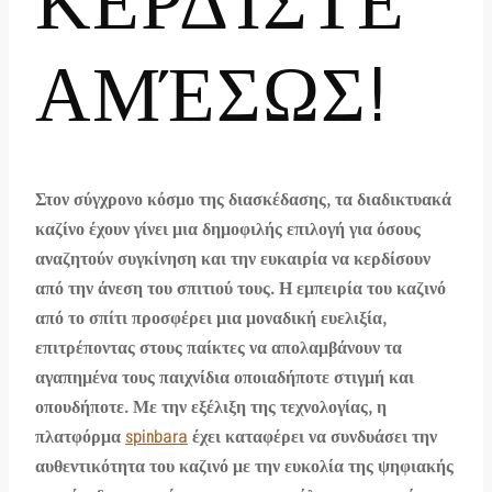
ΚΕΡΔΊΣΤΕ
ΑΜΈΣΩΣ!
Στον σύγχρονο κόσμο της διασκέδασης, τα διαδικτυακά
καζίνο έχουν γίνει μια δημοφιλής επιλογή για όσους
αναζητούν συγκίνηση και την ευκαιρία να κερδίσουν
από την άνεση του σπιτιού τους. Η εμπειρία του καζινό
από το σπίτι προσφέρει μια μοναδική ευελιξία,
επιτρέποντας στους παίκτες να απολαμβάνουν τα
αγαπημένα τους παιχνίδια οποιαδήποτε στιγμή και
οπουδήποτε. Με την εξέλιξη της τεχνολογίας, η
πλατφόρμα
spinbara
έχει καταφέρει να συνδυάσει την
αυθεντικότητα του καζινό με την ευκολία της ψηφιακής