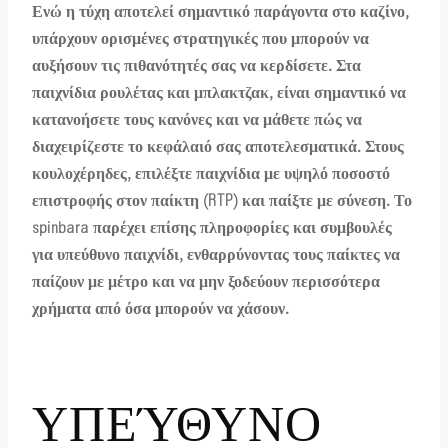
Ενώ η τύχη αποτελεί σημαντικό παράγοντα στο καζίνο,
υπάρχουν ορισμένες στρατηγικές που μπορούν να
αυξήσουν τις πιθανότητές σας να κερδίσετε. Στα
παιχνίδια ρουλέτας και μπλακτζακ, είναι σημαντικό να
κατανοήσετε τους κανόνες και να μάθετε πώς να
διαχειρίζεστε το κεφάλαιό σας αποτελεσματικά. Στους
κουλοχέρηδες, επιλέξτε παιχνίδια με υψηλό ποσοστό
επιστροφής στον παίκτη (RTP) και παίξτε με σύνεση. Το
spinbara
παρέχει επίσης πληροφορίες και συμβουλές
για υπεύθυνο παιχνίδι, ενθαρρύνοντας τους παίκτες να
παίζουν με μέτρο και να μην ξοδεύουν περισσότερα
χρήματα από όσα μπορούν να χάσουν.
ΥΠΕΎΘΥΝΟ