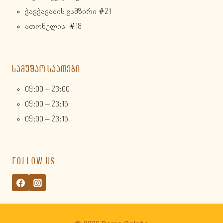
ჭავჭავაძის გამზირი #21
ათონელის #18
ᲡᲐᲛᲣᲨᲐᲝ ᲡᲐᲐᲗᲔᲑᲘ
09:00 – 23:00
09:00 – 23:15
09:00 – 23:15
FOLLOW US