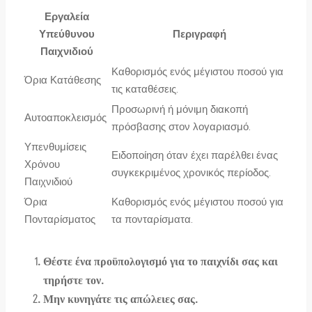
Εργαλεία
Υπεύθυνου
Περιγραφή
Παιχνιδιού
Καθορισμός ενός μέγιστου ποσού για
Όρια Κατάθεσης
τις καταθέσεις.
Προσωρινή ή μόνιμη διακοπή
Αυτοαποκλεισμός
πρόσβασης στον λογαριασμό.
Υπενθυμίσεις
Ειδοποίηση όταν έχει παρέλθει ένας
Χρόνου
συγκεκριμένος χρονικός περίοδος.
Παιχνιδιού
Όρια
Καθορισμός ενός μέγιστου ποσού για
Πονταρίσματος
τα πονταρίσματα.
Θέστε ένα προϋπολογισμό για το παιχνίδι σας και
τηρήστε τον.
Μην κυνηγάτε τις απώλειες σας.