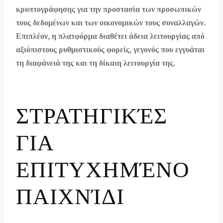
κρυπτογράφησης για την προστασία των προσωπικών
τους δεδομένων και των οικονομικών τους συναλλαγών.
Επιπλέον, η πλατφόρμα διαθέτει άδεια λειτουργίας από
αξιόπιστους ρυθμιστικούς φορείς, γεγονός που εγγυάται
τη διαφάνειά της και τη δίκαιη λειτουργία της.
ΣΤΡΑΤΗΓΙΚΈΣ
ΓΙΑ
ΕΠΙΤΥΧΗΜΈΝΟ
ΠΑΙΧΝΊΔΙ