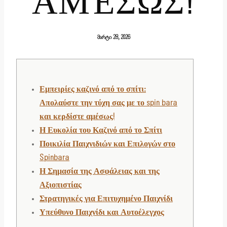
ΑΜΈΣΩΣ!
მარტი 28, 2026
Εμπειρίες καζινό από το σπίτι:
Απολαύστε την τύχη σας με το spin bara
και κερδίστε αμέσως!
Η Ευκολία του Καζινό από το Σπίτι
Ποικιλία Παιχνιδιών και Επιλογών στο
Spinbara
Η Σημασία της Ασφάλειας και της
Αξιοπιστίας
Στρατηγικές για Επιτυχημένο Παιχνίδι
Υπεύθυνο Παιχνίδι και Αυτοέλεγχος