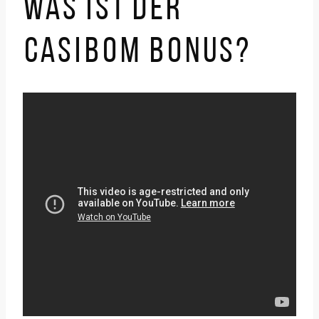
WAS IST DER
CASIBOM BONUS?