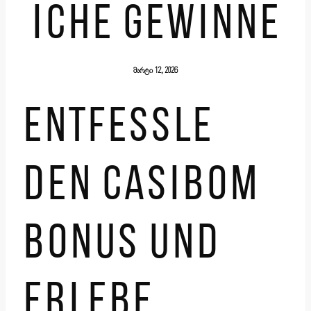
ICHE GEWINNE
მარტი 12, 2026
ENTFESSLE
DEN CASIBOM
BONUS UND
ERLEBE