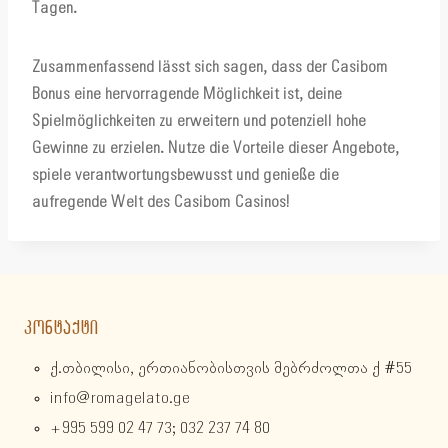
Tagen.
Zusammenfassend lässt sich sagen, dass der
Casibom
Bonus
eine hervorragende Möglichkeit ist, deine
Spielmöglichkeiten zu erweitern und potenziell hohe
Gewinne zu erzielen. Nutze die Vorteile dieser Angebote,
spiele verantwortungsbewusst und genieße die
aufregende Welt des Casibom Casinos!
ᲙᲝᲜᲢᲐᲥᲢᲘ
ქ.თბილისი, ერთიანობისთვის მებრძოლთა ქ #55
info@romagelato.ge
+995 599 02 47 73; 032 237 74 80