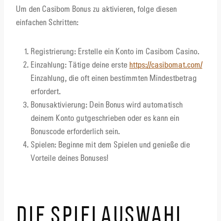
Um den
Casibom Bonus
zu aktivieren, folge diesen
einfachen Schritten:
Registrierung:
Erstelle ein Konto im Casibom Casino.
Einzahlung:
Tätige deine erste
https://casibomat.com/
Einzahlung, die oft einen bestimmten Mindestbetrag
erfordert.
Bonusaktivierung:
Dein Bonus wird automatisch
deinem Konto gutgeschrieben oder es kann ein
Bonuscode erforderlich sein.
Spielen:
Beginne mit dem Spielen und genieße die
Vorteile deines Bonuses!
DIE SPIELAUSWAHL