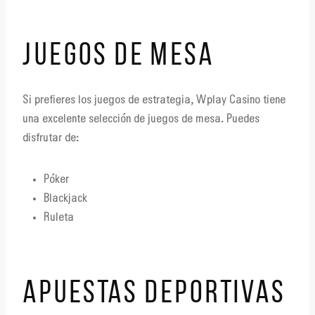
JUEGOS DE MESA
Si prefieres los juegos de estrategia, Wplay Casino tiene
una excelente selección de juegos de mesa. Puedes
disfrutar de:
Póker
Blackjack
Ruleta
APUESTAS DEPORTIVAS