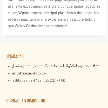
atractivos bonos, métodos de pago seguros y un servicio
al cliente excepcional, está claro por qué tantos jugadores
eligen Wplay como su principal plataforma de juegos. No
esperes más, ¡únete a la experiencia y descubre todo lo
que Wplay Casino tiene para ofrecer!
ᲙᲝᲜᲢᲐᲥᲢᲘ
ქ.თბილისი, ერთიანობისთვის მებრძოლთა ქ #55
info@romagelato.ge
+995 599 02 47 73; 032 237 74 80
ᲤᲘᲚᲘᲐᲚᲔᲑᲘ ᲗᲑᲘᲚᲘᲡᲨᲘ