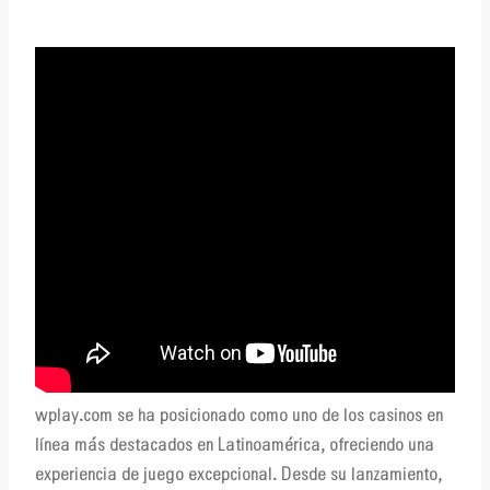
wplay.com
se ha posicionado como uno de los casinos en
línea más destacados en Latinoamérica, ofreciendo una
experiencia de juego excepcional. Desde su lanzamiento,