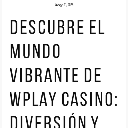
მარტი 11, 2026
DESCUBRE EL
MUNDO
VIBRANTE DE
WPLAY CASINO:
DIVERSIÓN Y