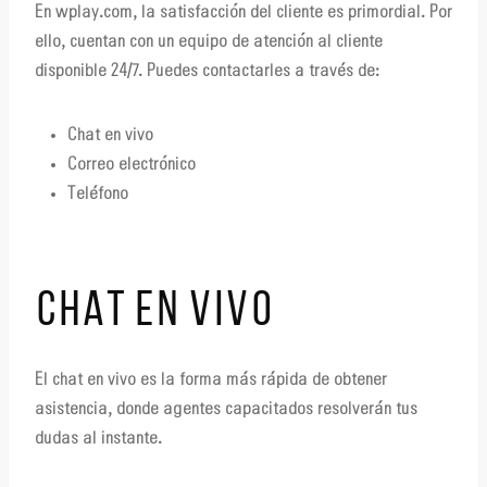
En
wplay.com
, la satisfacción del cliente es primordial. Por
ello, cuentan con un equipo de atención al cliente
disponible 24/7. Puedes contactarles a través de:
Chat en vivo
Correo electrónico
Teléfono
CHAT EN VIVO
El chat en vivo es la forma más rápida de obtener
asistencia, donde agentes capacitados resolverán tus
dudas al instante.