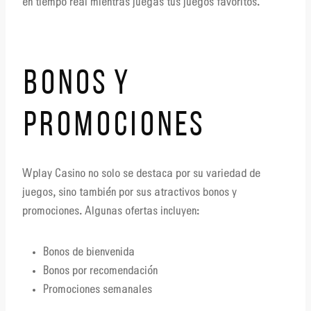
en tiempo real mientras juegas tus juegos favoritos.
BONOS Y
PROMOCIONES
Wplay Casino no solo se destaca por su variedad de
juegos, sino también por sus atractivos bonos y
promociones. Algunas ofertas incluyen:
Bonos de bienvenida
Bonos por recomendación
Promociones semanales