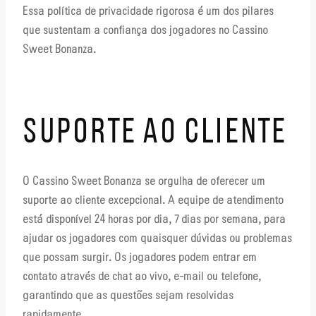
Essa política de privacidade rigorosa é um dos pilares
que sustentam a confiança dos jogadores no Cassino
Sweet Bonanza.
SUPORTE AO CLIENTE
O Cassino Sweet Bonanza se orgulha de oferecer um
suporte ao cliente excepcional. A equipe de atendimento
está disponível 24 horas por dia, 7 dias por semana, para
ajudar os jogadores com quaisquer dúvidas ou problemas
que possam surgir. Os jogadores podem entrar em
contato através de chat ao vivo, e-mail ou telefone,
garantindo que as questões sejam resolvidas
rapidamente.