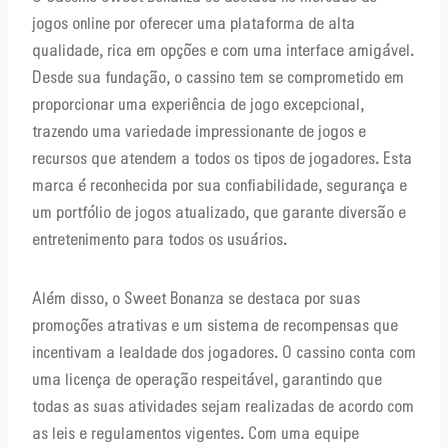
jogos online por oferecer uma plataforma de alta
qualidade, rica em opções e com uma interface amigável.
Desde sua fundação, o cassino tem se comprometido em
proporcionar uma experiência de jogo excepcional,
trazendo uma variedade impressionante de jogos e
recursos que atendem a todos os tipos de jogadores. Esta
marca é reconhecida por sua confiabilidade, segurança e
um portfólio de jogos atualizado, que garante diversão e
entretenimento para todos os usuários.
Além disso, o Sweet Bonanza se destaca por suas
promoções atrativas e um sistema de recompensas que
incentivam a lealdade dos jogadores. O cassino conta com
uma licença de operação respeitável, garantindo que
todas as suas atividades sejam realizadas de acordo com
as leis e regulamentos vigentes. Com uma equipe