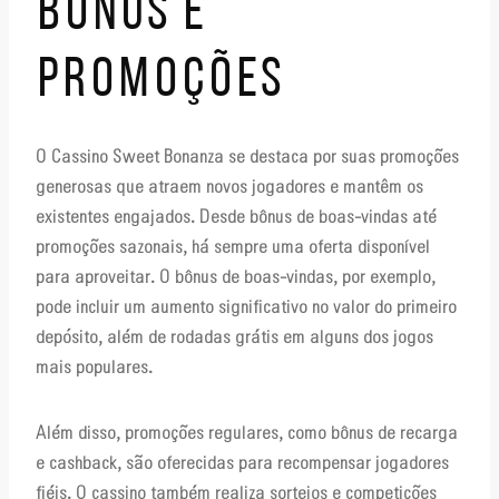
BÔNUS E
PROMOÇÕES
O Cassino Sweet Bonanza se destaca por suas promoções
generosas que atraem novos jogadores e mantêm os
existentes engajados. Desde bônus de boas-vindas até
promoções sazonais, há sempre uma oferta disponível
para aproveitar. O bônus de boas-vindas, por exemplo,
pode incluir um aumento significativo no valor do primeiro
depósito, além de rodadas grátis em alguns dos jogos
mais populares.
Além disso, promoções regulares, como bônus de recarga
e cashback, são oferecidas para recompensar jogadores
fiéis. O cassino também realiza sorteios e competições