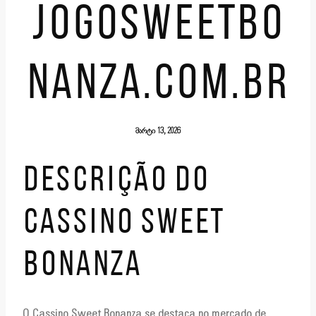
JOGOSWEETBO
NANZA.COM.BR
მარტი 13, 2026
DESCRIÇÃO DO
CASSINO SWEET
BONANZA
O Cassino Sweet Bonanza se destaca no mercado de