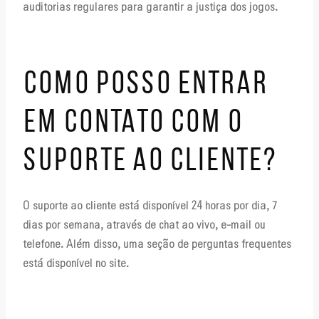
auditorias regulares para garantir a justiça dos jogos.
COMO POSSO ENTRAR
EM CONTATO COM O
SUPORTE AO CLIENTE?
O suporte ao cliente está disponível 24 horas por dia, 7
dias por semana, através de chat ao vivo, e-mail ou
telefone. Além disso, uma seção de perguntas frequentes
está disponível no site.