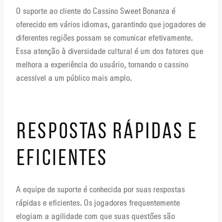
O suporte ao cliente do Cassino Sweet Bonanza é
oferecido em vários idiomas, garantindo que jogadores de
diferentes regiões possam se comunicar efetivamente.
Essa atenção à diversidade cultural é um dos fatores que
melhora a experiência do usuário, tornando o cassino
acessível a um público mais amplo.
RESPOSTAS RÁPIDAS E
EFICIENTES
A equipe de suporte é conhecida por suas respostas
rápidas e eficientes. Os jogadores frequentemente
elogiam a agilidade com que suas questões são