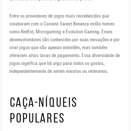
Entre os provedores de jogos mais reconhecidos que
colaboram com o Cassino Sweet Bonanza estão nomes
como NetEnt, Microgaming e Evolution Gaming. Esses
desenvolvedores são conhecidos por suas inovações e por
criar jogos que não apenas entretêm, mas também
oferecem altas taxas de pagamento. Essa diversidade de
jogos significa que há algo para todos os gostos,
independentemente de serem novatos ou veteranos.
CAÇA-NÍQUEIS
POPULARES