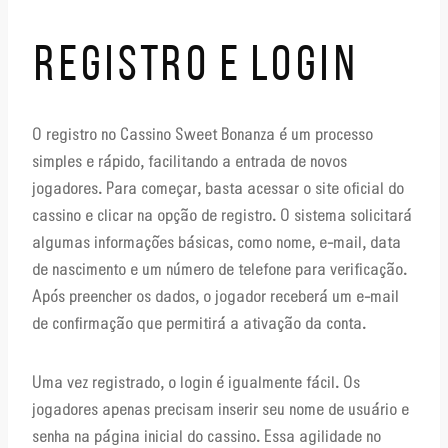
REGISTRO E LOGIN
O registro no Cassino Sweet Bonanza é um processo
simples e rápido, facilitando a entrada de novos
jogadores. Para começar, basta acessar o site oficial do
cassino e clicar na opção de registro. O sistema solicitará
algumas informações básicas, como nome, e-mail, data
de nascimento e um número de telefone para verificação.
Após preencher os dados, o jogador receberá um e-mail
de confirmação que permitirá a ativação da conta.
Uma vez registrado, o login é igualmente fácil. Os
jogadores apenas precisam inserir seu nome de usuário e
senha na página inicial do cassino. Essa agilidade no