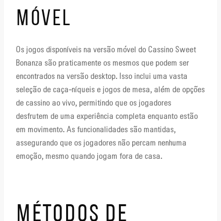
MÓVEL
Os jogos disponíveis na versão móvel do Cassino Sweet
Bonanza são praticamente os mesmos que podem ser
encontrados na versão desktop. Isso inclui uma vasta
seleção de caça-níqueis e jogos de mesa, além de opções
de cassino ao vivo, permitindo que os jogadores
desfrutem de uma experiência completa enquanto estão
em movimento. As funcionalidades são mantidas,
assegurando que os jogadores não percam nenhuma
emoção, mesmo quando jogam fora de casa.
MÉTODOS DE