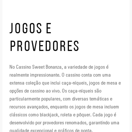
JOGOS E
PROVEDORES
No Cassino Sweet Bonanza, a variedade de jogos é
realmente impressionante. O cassino conta com uma
extensa coleção que inclui caça-níqueis, jogos de mesa e
opções de cassino ao vivo. Os caça-níqueis são
particularmente populares, com diversas temáticas e
recursos avançados, enquanto os jogos de mesa incluem
clássicos como blackjack, roleta e pôquer. Cada jogo é
desenvolvido por provedores renomados, garantindo uma
qualidade excepcional e gráficos de ponta.